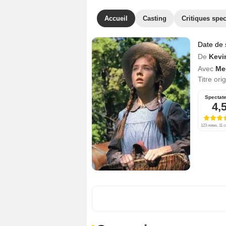
Accueil
Casting
Critiques spec
Date de 
De
Kevi
Avec
Me
Titre ori
Spectat
4,
123 notes, 11 c