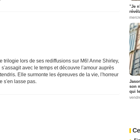
"Je n
révél
mercr
e trilogie lors de ses rediffusions sur M6! Anne Shirley,
, s'assagit avec le temps et découvre l'amour auprès
endris. Elle surmonte les épreuves de la vie, l'horreur
ne s'en lasse pas.
Jason
son n
qui le
vendre
Ce