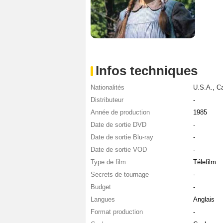
Infos techniques
Nationalités
U.S.A.
,
C
Distributeur
-
Année de production
1985
Date de sortie DVD
-
Date de sortie Blu-ray
-
Date de sortie VOD
-
Type de film
Télefilm
Secrets de tournage
-
Budget
-
Langues
Anglais
Format production
-