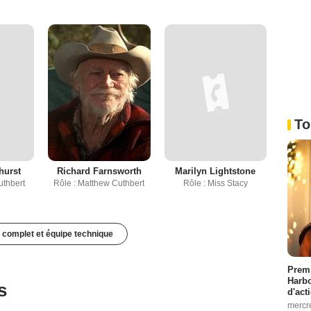
To
hurst
Richard Farnsworth
Marilyn Lightstone
uthbert
Rôle : Matthew Cuthbert
Rôle : Miss Stacy
 complet et équipe technique
Premi
Harbo
s
d'act
mercr