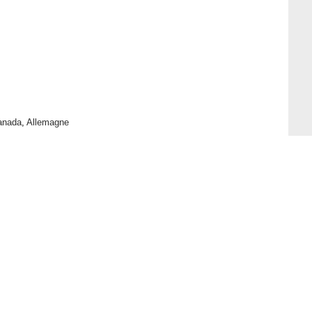
anada
,
Allemagne