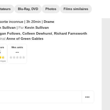
tateurs
Blu-Ray, DVD
Photos
Films similaires
sortie inconnue
|
3h 20min
|
Drame
n Sullivan
Par
Kevin Sullivan
|
gan Follows
,
Colleen Dewhurst
,
Richard Farnsworth
ginal
Anne of Green Gables
eurs
Mes amis
5
--
ritiques