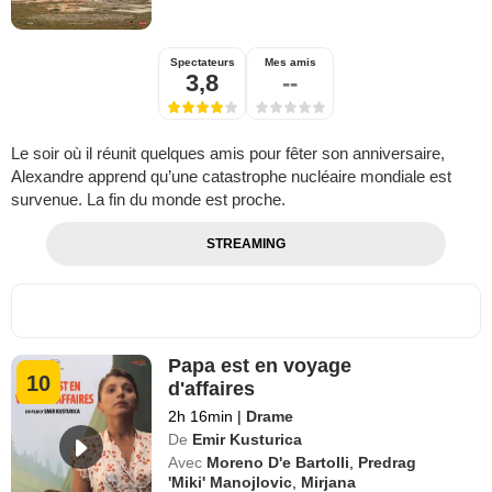
Spectateurs
Mes amis
3,8
--
Le soir où il réunit quelques amis pour fêter son anniversaire,
Alexandre apprend qu’une catastrophe nucléaire mondiale est
survenue. La fin du monde est proche.
STREAMING
Papa est en voyage
10
d'affaires
2h 16min
|
Drame
De
Emir Kusturica
Avec
Moreno D'e Bartolli
,
Predrag
'Miki' Manojlovic
,
Mirjana