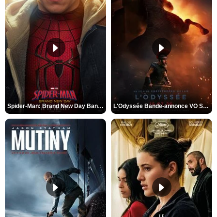
Spider-Man: Brand New Day Bande-annonce VO STFR
L'Odyssée Bande-annonce VO STFR