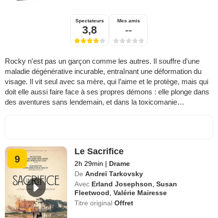
Spectateurs
Mes amis
3,8
--
Rocky n'est pas un garçon comme les autres. Il souffre d'une
maladie dégénérative incurable, entraînant une déformation du
visage. Il vit seul avec sa mère, qui l’aime et le protège, mais qui
doit elle aussi faire face à ses propres démons : elle plonge dans
des aventures sans lendemain, et dans la toxicomanie…
Le Sacrifice
9
2h 29min
|
Drame
De
Andreï Tarkovsky
Avec
Erland Josephson
,
Susan
Fleetwood
,
Valérie Mairesse
Titre original
Offret