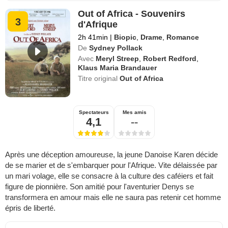
Out of Africa - Souvenirs
3
d'Afrique
2h 41min
|
Biopic
,
Drame
,
Romance
De
Sydney Pollack
Avec
Meryl Streep
,
Robert Redford
,
Klaus Maria Brandauer
Titre original
Out of Africa
Spectateurs
Mes amis
4,1
--
Après une déception amoureuse, la jeune Danoise Karen décide
de se marier et de s'embarquer pour l'Afrique. Vite délaissée par
un mari volage, elle se consacre à la culture des caféiers et fait
figure de pionnière. Son amitié pour l'aventurier Denys se
transformera en amour mais elle ne saura pas retenir cet homme
épris de liberté.