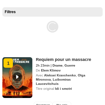
Meilleurs documentaires selon la presse
Filtres
Requiem pour un massacre
1
2h 23min
|
Drame
,
Guerre
De
Elem Klimov
Avec
Aleksei Kravchenko
,
Olga
Mironova
,
Luibomiras
Laucevitchuis
Titre original
Idi i smotri
Spectateurs
Mes amis