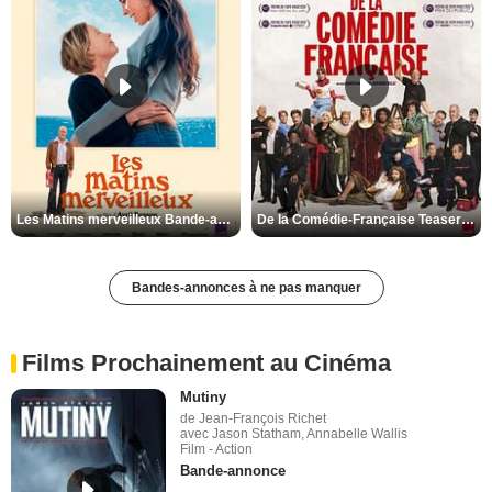
Les Matins merveilleux Bande-annonce VF
De la Comédie-Française Teaser VF
Bandes-annonces à ne pas manquer
Films Prochainement au Cinéma
Mutiny
de Jean-François Richet
avec Jason Statham, Annabelle Wallis
Film - Action
Bande-annonce