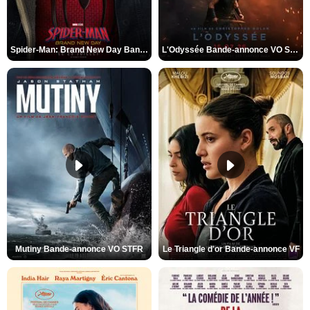
Spider-Man: Brand New Day Bande-annonce VO STFR
L'Odyssée Bande-annonce VO STFR
Mutiny Bande-annonce VO STFR
Le Triangle d'or Bande-annonce VF