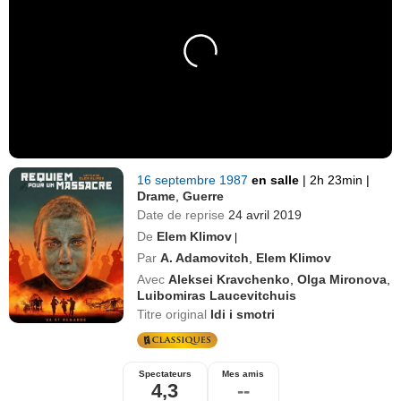
16 septembre 1987
en salle
|
2h 23min
|
Drame
,
Guerre
Date de reprise
24 avril 2019
De
Elem Klimov
|
Par
A. Adamovitch
,
Elem Klimov
Avec
Aleksei Kravchenko
,
Olga Mironova
,
Luibomiras Laucevitchuis
Titre original
Idi i smotri
Spectateurs
Mes amis
4,3
--