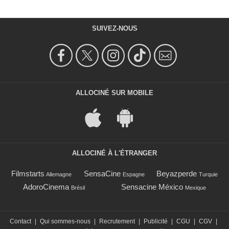
SUIVEZ-NOUS
ALLOCINÉ SUR MOBILE
ALLOCINÉ À L'ÉTRANGER
Filmstarts
SensaCine
Beyazperde
Allemagne
Espagne
Turquie
AdoroCinema
Sensacine México
Brésil
Mexique
Contact
|
Qui sommes-nous
|
Recrutement
|
Publicité
|
CGU
|
CGV
|