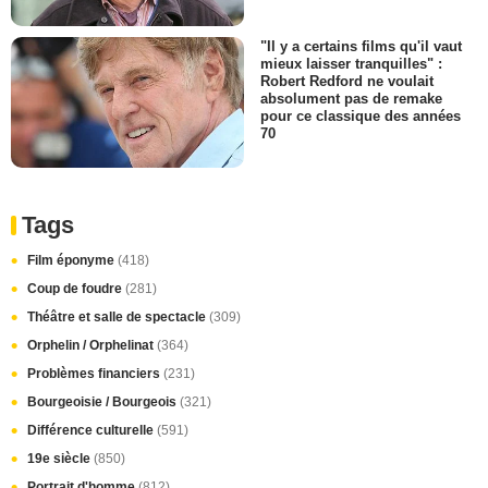
"Il y a certains films qu'il vaut
mieux laisser tranquilles" :
Robert Redford ne voulait
absolument pas de remake
pour ce classique des années
70
Tags
Film éponyme
(418)
Coup de foudre
(281)
Théâtre et salle de spectacle
(309)
Orphelin / Orphelinat
(364)
Problèmes financiers
(231)
Bourgeoisie / Bourgeois
(321)
Différence culturelle
(591)
19e siècle
(850)
Portrait d'homme
(812)