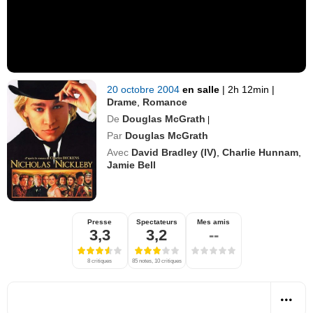
20 octobre 2004
en salle
|
2h 12min
|
Drame
,
Romance
De
Douglas McGrath
|
Par
Douglas McGrath
Avec
David Bradley (IV)
,
Charlie Hunnam
,
Jamie Bell
Presse
Spectateurs
Mes amis
3,3
3,2
--
8 critiques
85 notes, 10 critiques