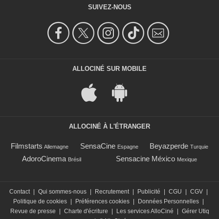
SUIVEZ-NOUS
ALLOCINÉ SUR MOBILE
ALLOCINÉ À L'ÉTRANGER
Filmstarts
SensaCine
Beyazperde
Allemagne
Espagne
Turquie
AdoroCinema
Sensacine México
Brésil
Mexique
Contact
|
Qui sommes-nous
|
Recrutement
|
Publicité
|
CGU
|
CGV
|
Politique de cookies
|
Préférences cookies
|
Données Personnelles
|
Revue de presse
|
Charte d'écriture
|
Les services AlloCiné
|
Gérer Utiq