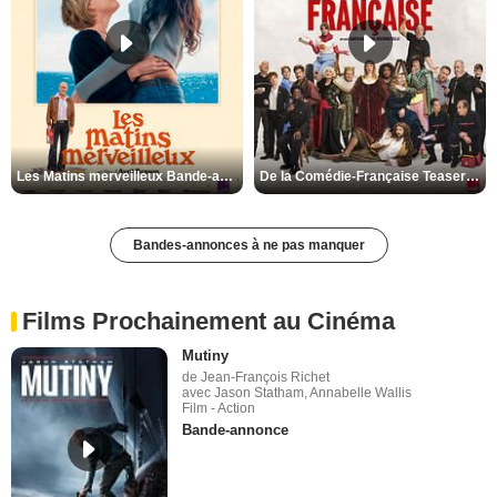
Les Matins merveilleux Bande-annonce VF
De la Comédie-Française Teaser VF
Bandes-annonces à ne pas manquer
Films Prochainement au Cinéma
Mutiny
de Jean-François Richet
avec Jason Statham, Annabelle Wallis
Film - Action
Bande-annonce