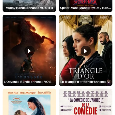
Mutiny Bande-annonce VO STFR
Spider-Man: Brand New Day Bande-annonce VO STFR
L'Odyssée Bande-annonce VO STFR
Le Triangle d'or Bande-annonce VF