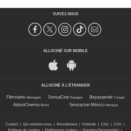
SUIVEZ-NOUS
ALLOCINÉ SUR MOBILE
ALLOCINÉ À L'ÉTRANGER
Filmstarts
SensaCine
Beyazperde
Allemagne
Espagne
Turquie
AdoroCinema
Sensacine México
Brésil
Mexique
Contact
|
Qui sommes-nous
|
Recrutement
|
Publicité
|
CGU
|
CGV
|
Politique de cookies
|
Préférences cookies
|
Données Personnelles
|