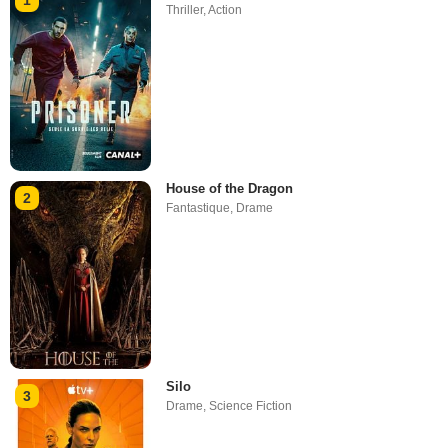
Thriller
,
Action
House of the Dragon
2
Fantastique
,
Drame
Silo
3
Drame
,
Science Fiction