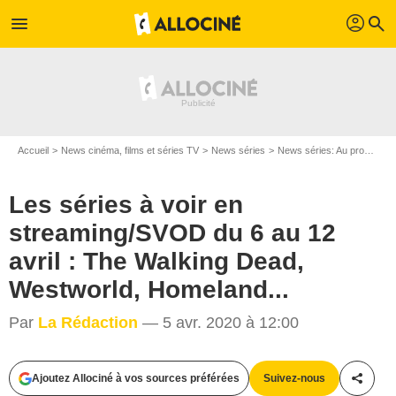
profil
menu
search
Accueil
News cinéma, films et séries TV
News séries
News séries: Au programme
Les séries à voir en
streaming/SVOD du 6 au 12
avril : The Walking Dead,
Westworld, Homeland...
Showtime / Jace Downs/AMC
Par
La Rédaction
— 5 avr. 2020 à 12:00
Ajoutez Allociné à vos sources préférées
Suivez-nous
Partag