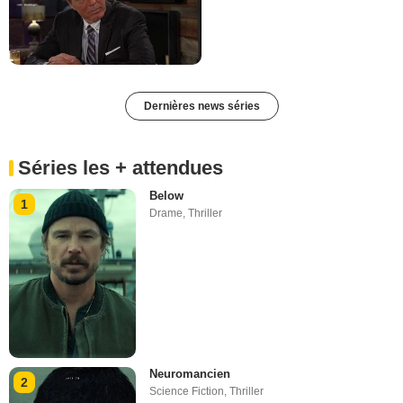
Dernières news séries
Séries les + attendues
Below
1
Drame
,
Thriller
Neuromancien
2
Science Fiction
,
Thriller