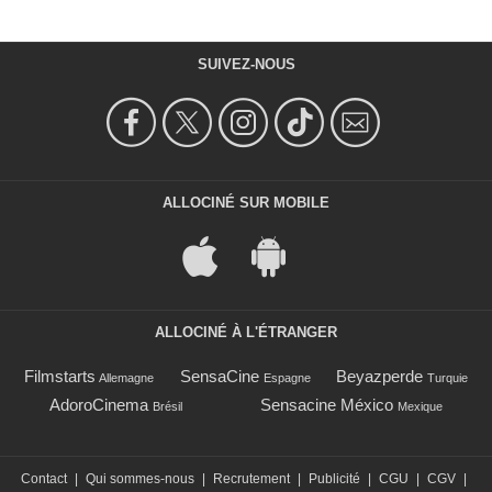
SUIVEZ-NOUS
ALLOCINÉ SUR MOBILE
ALLOCINÉ À L'ÉTRANGER
Filmstarts
SensaCine
Beyazperde
Allemagne
Espagne
Turquie
AdoroCinema
Sensacine México
Brésil
Mexique
Contact
|
Qui sommes-nous
|
Recrutement
|
Publicité
|
CGU
|
CGV
|