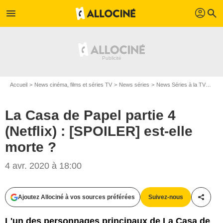
profil
menu
search
Accueil
News cinéma, films et séries TV
News séries
News Séries à la TV
La C
La Casa de Papel partie 4
(Netflix) : [SPOILER] est-elle
morte ?
4 avr. 2020 à 18:00
Netflix
Ajoutez Allociné à vos sources préférées
Suivez-nous
Partag
L'un des personnages principaux de La Casa de