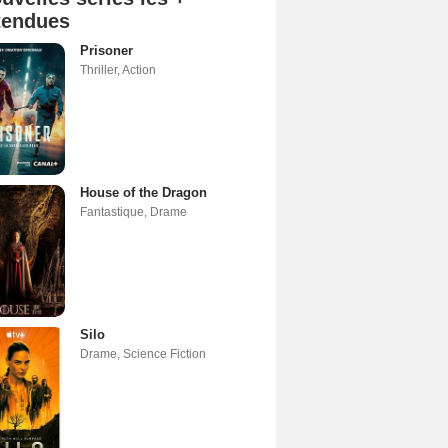
tendues
Prisoner
Thriller
,
Action
House of the Dragon
Fantastique
,
Drame
Silo
Drame
,
Science Fiction