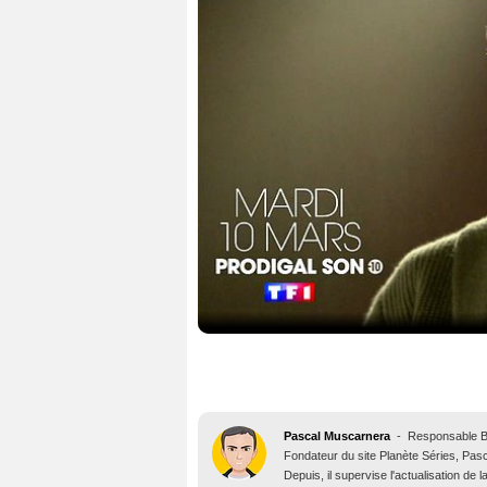
Pascal Muscarnera
-
Responsable 
Fondateur du site Planète Séries, Pasca
Depuis, il supervise l'actualisation de 