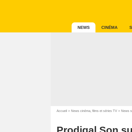
NEWS
CINÉMA
S
Accueil
News cinéma, films et séries TV
News s
David Giesbrecht / 2019 Wa
Prodigal Son su