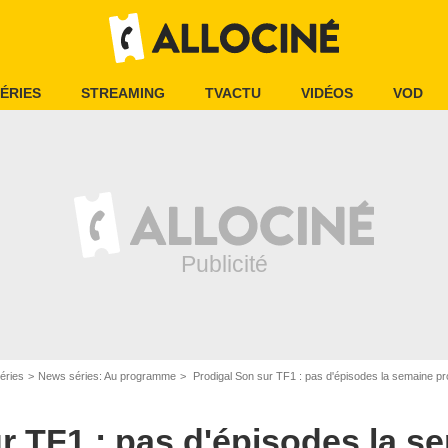
ÉRIES
STREAMING
TVACTU
VIDÉOS
VOD
éries
News séries: Au programme
Prodigal Son sur TF1 : pas d'épisodes la semaine p
rner Bros. Entertainment Inc. All Rights Reserved
r TF1 : pas d'épisodes la s