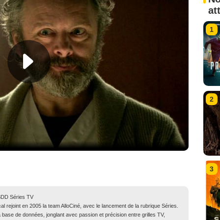
at
1
2
3
BDD Séries TV
l rejoint en 2005 la team AlloCiné, avec le lancement de la rubrique Séries.
la base de données, jonglant avec passion et précision entre grilles TV,