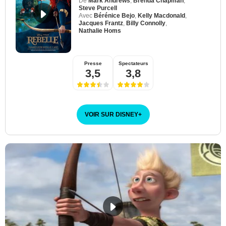
De
Mark Andrews
,
Brenda Chapman
,
Steve Purcell
Avec
Bérénice Bejo
,
Kelly Macdonald
,
Jacques Frantz
,
Billy Connolly
,
Nathalie Homs
Presse
Spectateurs
3,5
3,8
VOIR SUR DISNEY
+