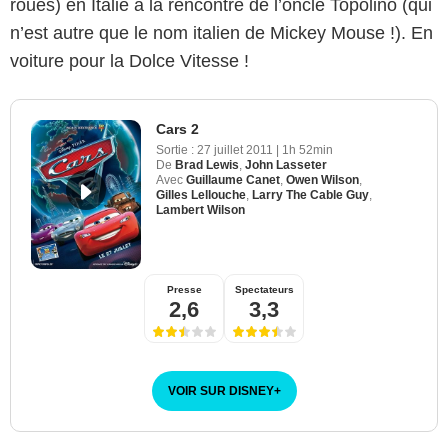
roues) en Italie à la rencontre de l’oncle Topolino (qui
n’est autre que le nom italien de Mickey Mouse !). En
voiture pour la Dolce Vitesse !
Cars 2
Sortie :
27 juillet 2011
|
1h 52min
De
Brad Lewis
,
John Lasseter
Avec
Guillaume Canet
,
Owen Wilson
,
Gilles Lellouche
,
Larry The Cable Guy
,
Lambert Wilson
Presse
Spectateurs
2,6
3,3
VOIR SUR DISNEY
+