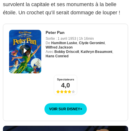
survolent la capitale et ses monuments à la belle
étoile. Un crochet qu’il serait dommage de louper !
Peter Pan
Sortie :
1 avril 1953
|
1h 16min
De
Hamilton Luske
,
Clyde Geronimi
,
Wilfred Jackson
Avec
Bobby Driscoll
,
Kathryn Beaumont
,
Hans Conried
Spectateurs
4,0
VOIR SUR DISNEY
+