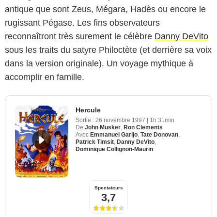
antique que sont Zeus, Mégara, Hadès ou encore le
rugissant Pégase. Les fins observateurs
reconnaîtront très surement le célèbre
Danny DeVito
sous les traits du satyre Philoctète (et derrière sa voix
dans la version originale). Un voyage mythique à
accomplir en famille.
Hercule
Sortie :
26 novembre 1997
|
1h 31min
De
John Musker
,
Ron Clements
Avec
Emmanuel Garijo
,
Tate Donovan
,
Patrick Timsit
,
Danny DeVito
,
Dominique Collignon-Maurin
Spectateurs
3,7