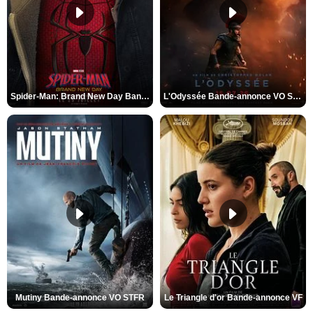
Spider-Man: Brand New Day Bande-annonce VO STFR
L'Odyssée Bande-annonce VO STFR
Mutiny Bande-annonce VO STFR
Le Triangle d'or Bande-annonce VF