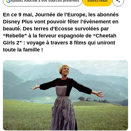
Ajoutez Allociné à vos sources préférées
Suivez-nous
Partag
En ce 9 mai, Journée de l’Europe, les abonnés
Disney Plus vont pouvoir fêter l’évènement en
beauté. Des terres d’Ecosse survolées par
“Rebelle” à la ferveur espagnole de “Cheetah
Girls 2” : voyage à travers 8 films qui uniront
toute la famille !