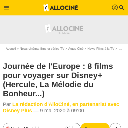
profil
menu
search
Accueil
News cinéma, films et séries TV
Actus Ciné
News Films à la TV
Journée de l'Europe : 8 films pour voyager sur Disney+ (Hercule, La Mélodie du Bonheur...)
Journée de l'Europe : 8 films
pour voyager sur Disney+
(Hercule, La Mélodie du
Bonheur...)
Par
La rédaction d'AlloCiné, en partenariat avec
Disney Plus
— 9 mai 2020 à 09:00