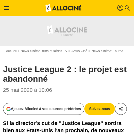
profil
menu
search
Accueil
News cinéma, films et séries TV
Actus Ciné
News cinéma: Tournages
Justice League 2 : le projet est
abandonné
25 mai 2020 à 10:06
Warner Bros. France
Ajoutez Allociné à vos sources préférées
Suivez-nous
Partag
Si la director’s cut de "Justice League" sortira
bien aux Etats-Unis l’an prochain, de nouveaux