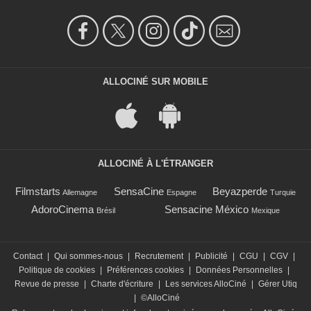
ALLOCINÉ SUR MOBILE
ALLOCINÉ À L'ÉTRANGER
Filmstarts
SensaCine
Beyazperde
Allemagne
Espagne
Turquie
AdoroCinema
Sensacine México
Brésil
Mexique
Contact
|
Qui sommes-nous
|
Recrutement
|
Publicité
|
CGU
|
CGV
|
Politique de cookies
|
Préférences cookies
|
Données Personnelles
|
Revue de presse
|
Charte d'écriture
|
Les services AlloCiné
|
Gérer Utiq
|
©AlloCiné