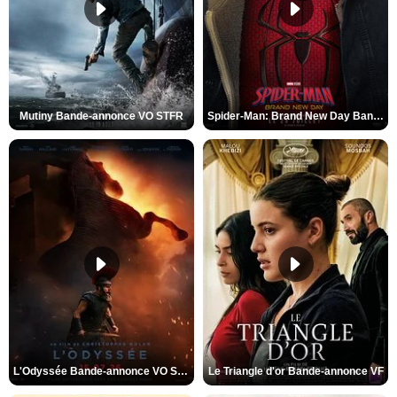
Mutiny Bande-annonce VO STFR
Spider-Man: Brand New Day Bande-annonce VO STFR
L'Odyssée Bande-annonce VO STFR
Le Triangle d'or Bande-annonce VF