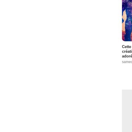
Cette
créat
adoré
samed