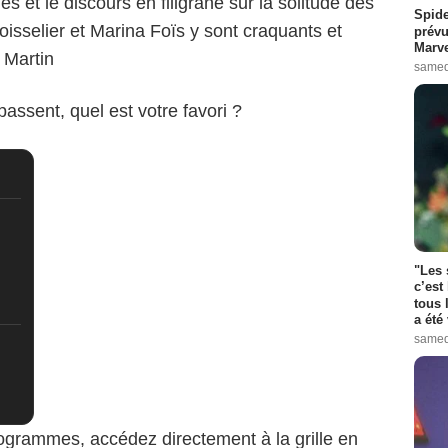
 et le discours en filigrane sur la solitude des
Spide
Boisselier et Marina Foïs y sont craquants et
prévu
Marve
 Martin
samed
passent, quel est votre favori ?
"Les 
c’est
tous 
a été 
samed
ogrammes, accédez directement à la grille en