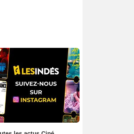
utes les actus Ciné