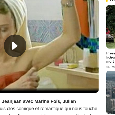
Prése
ficti
mort 
samed
 Jeanjean avec Marina Foïs, Julien
uis clos comique et romantique qui nous touche