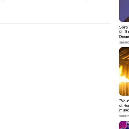
Sorti
failli
Décou
samed
"Vous
et He
muscl
samed