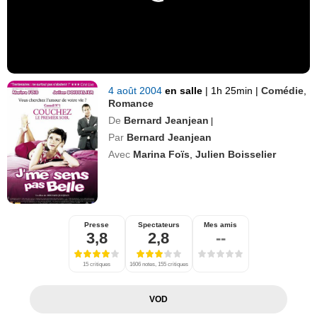
4 août 2004
en salle
|
1h 25min
|
Comédie
,
Romance
De
Bernard Jeanjean
|
Par
Bernard Jeanjean
Avec
Marina Foïs
,
Julien Boisselier
Presse
Spectateurs
Mes amis
3,8
2,8
--
15 critiques
1606 notes, 155 critiques
VOD