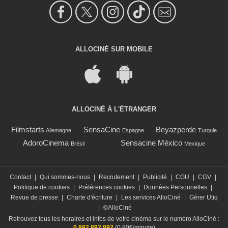
ALLOCINÉ SUR MOBILE
ALLOCINÉ À L'ÉTRANGER
Filmstarts
SensaCine
Beyazperde
Allemagne
Espagne
Turquie
AdoroCinema
Sensacine México
Brésil
Mexique
Contact
|
Qui sommes-nous
|
Recrutement
|
Publicité
|
CGU
|
CGV
|
Politique de cookies
|
Préférences cookies
|
Données Personnelles
|
Revue de presse
|
Charte d'écriture
|
Les services AlloCiné
|
Gérer Utiq
|
©AlloCiné
Retrouvez tous les horaires et infos de votre cinéma sur le numéro AlloCiné :
0 892 892 892
(0,90€/minute)