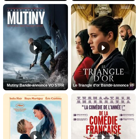
Mutiny Bande-annonce VO STFR
Le Triangle d'or Bande-annonce VF