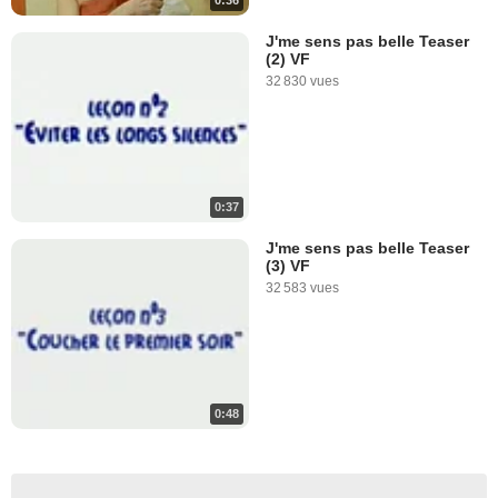
0:36
J'me sens pas belle Teaser
(2) VF
32 830 vues
0:37
J'me sens pas belle Teaser
(3) VF
32 583 vues
0:48