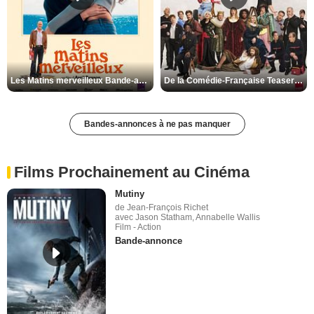
Les Matins merveilleux Bande-annonce VF
De la Comédie-Française Teaser VF
Bandes-annonces à ne pas manquer
Films Prochainement au Cinéma
Mutiny
de Jean-François Richet
avec Jason Statham, Annabelle Wallis
Film - Action
Bande-annonce