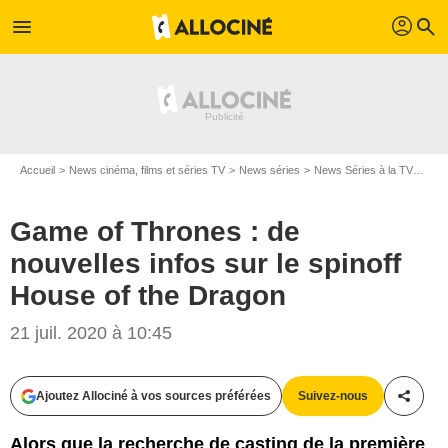
profil
menu
search
Accueil
News cinéma, films et séries TV
News séries
News Séries à la TV
Game
Game of Thrones : de
nouvelles infos sur le spinoff
House of the Dragon
21 juil. 2020 à 10:45
Ajoutez Allociné à vos sources préférées
Suivez-nous
Partag
Alors que la recherche de casting de la première