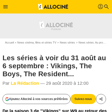
profil
menu
search
Accueil
News cinéma, films et séries TV
News séries
News séries: Au programme
Les séries à voir du 31 août au
6 septembre : Vikings, The
Boys, The Resident...
History Channel / Panagiotis Pantazidis
Par
La Rédaction
— 29 août 2020 à 12:00
Ajoutez Allociné à vos sources préférées
Suivez-nous
Partag
De la saison 3 de "Vikings" sur W9 au retour des