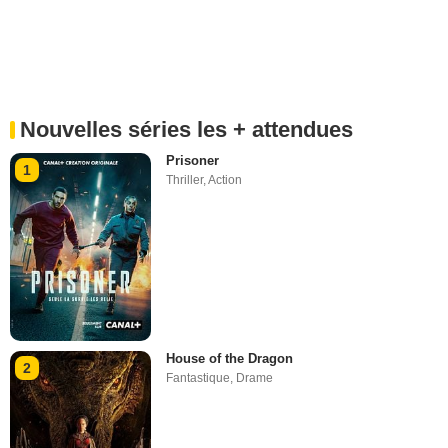
Nouvelles séries les + attendues
Prisoner
1
Thriller
,
Action
House of the Dragon
2
Fantastique
,
Drame