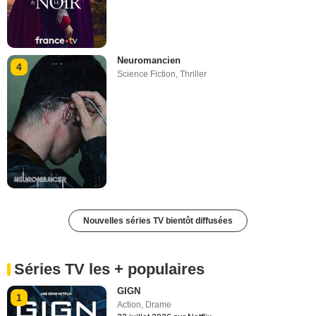
Neuromancien
4
Science Fiction
,
Thriller
Nouvelles séries TV bientôt diffusées
Séries TV les + populaires
GIGN
1
Action
,
Drame