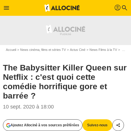
profil
menu
search
Accueil
News cinéma, films et séries TV
Actus Ciné
News Films à la TV
The Babysitter Killer Queen sur Netflix : c'est quoi cette comédie horrifique gore et barrée ?
The Babysitter Killer Queen sur
Netflix : c'est quoi cette
comédie horrifique gore et
barrée ?
Netflix
10 sept. 2020 à 18:00
Ajoutez Allociné à vos sources préférées
Suivez-nous
Partag