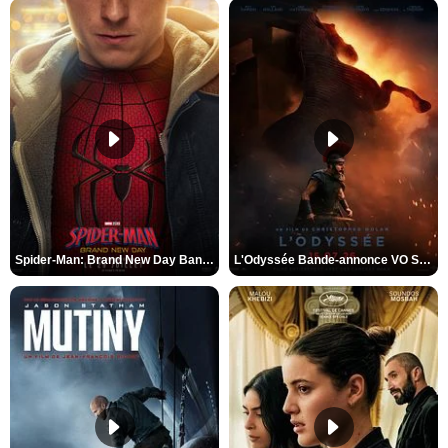
Spider-Man: Brand New Day Bande-annonce VO STFR
L'Odyssée Bande-annonce VO STFR