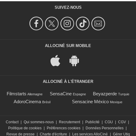
SUIVEZ-NOUS
ALLOCINÉ SUR MOBILE
ALLOCINÉ À L'ÉTRANGER
Filmstarts
SensaCine
Beyazperde
Allemagne
Espagne
Turquie
AdoroCinema
Sensacine México
Brésil
Mexique
Contact
|
Qui sommes-nous
|
Recrutement
|
Publicité
|
CGU
|
CGV
|
Politique de cookies
|
Préférences cookies
|
Données Personnelles
|
Revue de presse
|
Charte d'écriture
|
Les services AlloCiné
|
Gérer Utiq