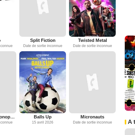
o
Split Fiction
Twisted Metal
inconnue
Date de sortie inconnue
Date de sortie inconnue
McDonald’s Monopoly Scandal Movie by Ben Affleck
Balls Up
Micronauts
A 
inconnue
15 avril 2026
Date de sortie inconnue