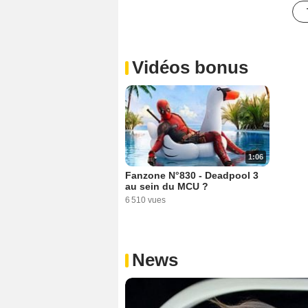
Vidéos bonus
1:06
Fanzone N°830 - Deadpool 3
au sein du MCU ?
6 510 vues
News