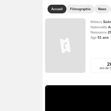
Accueil
Filmographie
News
Métiers
Scén
Nationalité
A
Naissance
29
Age
51
ans
2
ans de c