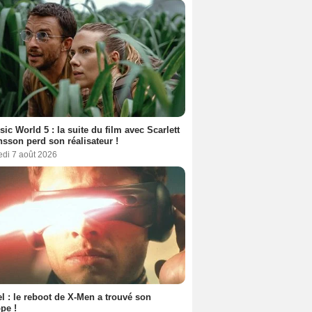
sic World 5 : la suite du film avec Scarlett
sson perd son réalisateur !
edi 7 août 2026
l : le reboot de X-Men a trouvé son
pe !