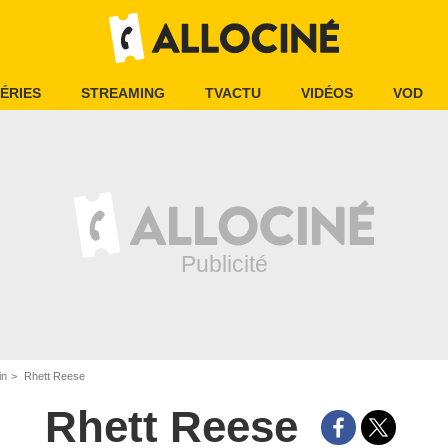
ÉRIES
STREAMING
TVACTU
VIDÉOS
VOD
in
Rhett Reese
Rhett Reese