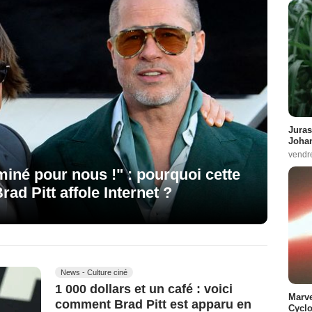
Juras
Johan
vendr
iné pour nous !" : pourquoi cette
ad Pitt affole Internet ?
News - Culture ciné
1 000 dollars et un café : voici
Marve
comment Brad Pitt est apparu en
Cyclo