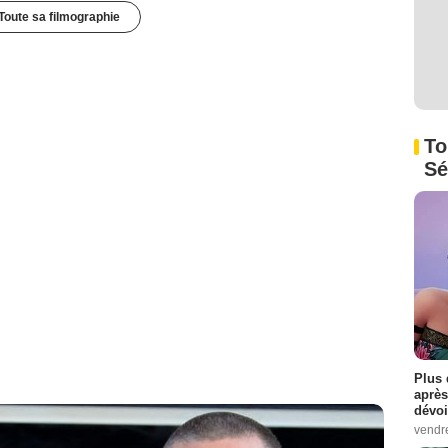
Toute sa filmographie
To
Sé
Plus 
après
dévoi
vendr