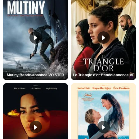
Mutiny Bande-annonce VO STFR
Le Triangle d'or Bande-annonce VF