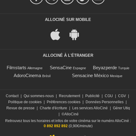
ALLOCINÉ SUR MOBILE
ALLOCINÉ À L'ÉTRANGER
Filmstarts
SensaCine
Beyazperde
Allemagne
Espagne
Turquie
AdoroCinema
Sensacine México
Brésil
Mexique
Contact
|
Qui sommes-nous
|
Recrutement
|
Publicité
|
CGU
|
CGV
|
Politique de cookies
|
Préférences cookies
|
Données Personnelles
|
Revue de presse
|
Charte d'écriture
|
Les services AlloCiné
|
Gérer Utiq
|
©AlloCiné
Retrouvez tous les horaires et infos de votre cinéma sur le numéro AlloCiné :
0 892 892 892
(0,90€/minute)