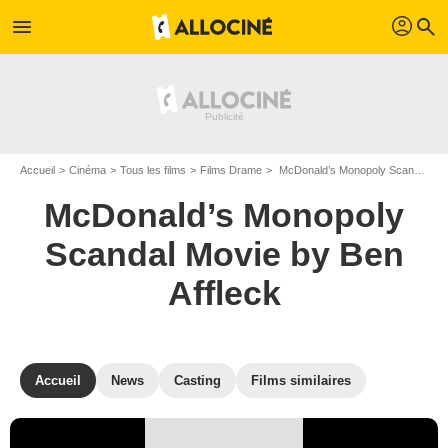
profil
menu
search
Accueil
Cinéma
Tous les films
Films Drame
McDonald’s Monopoly Scandal Movie by Ben Affleck de Ben Affleck
McDonald’s Monopoly
Scandal Movie by Ben
Affleck
Accueil
News
Casting
Films similaires