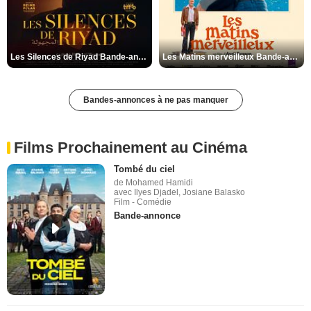
Les Silences de Riyad Bande-annonce VO STFR
Les Matins merveilleux Bande-annonce VF
Bandes-annonces à ne pas manquer
Films Prochainement au Cinéma
Tombé du ciel
de Mohamed Hamidi
avec Ilyes Djadel, Josiane Balasko
Film - Comédie
Bande-annonce