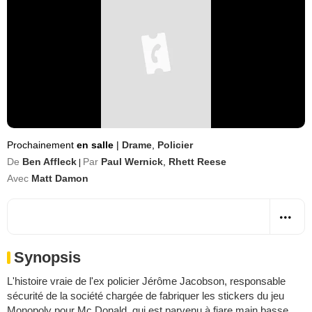
Prochainement
en salle
|
Drame
,
Policier
De
Ben Affleck
Par
Paul Wernick
,
Rhett Reese
|
Avec
Matt Damon
Synopsis
L'histoire vraie de l'ex policier Jérôme Jacobson, responsable
sécurité de la société chargée de fabriquer les stickers du jeu
Monopoly pour Mc Donald, qui est parvenu à fiare main basse