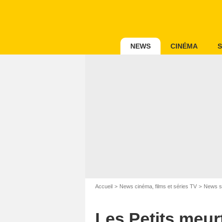
NEWS
CINÉMA
S
Accueil
News cinéma, films et séries TV
News s
Carol
Les Petits meur