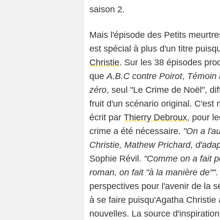
saison 2.
Mais l'épisode des Petits meurtre
est spécial à plus d'un titre puisq
Christie
. Sur les 38 épisodes pro
que
A.B.C contre Poirot
,
Témoin 
zéro
, seul "Le Crime de Noël", di
fruit d'un scénario original. C'es
écrit par
Thierry Debroux
, pour le
crime a été nécessaire.
"On a l'au
Christie, Mathew Prichard, d'adap
Sophie Révil.
"Comme on a fait p
roman, on fait "à la manière de""
.
perspectives pour l'avenir de la s
à se faire puisqu'Agatha Christie
nouvelles. La source d'inspiratio