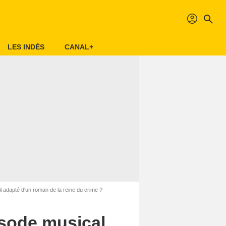
profil
search
LES INDÉS
CANAL+
il adapté d'un roman de la reine du crime ?
pisode musical