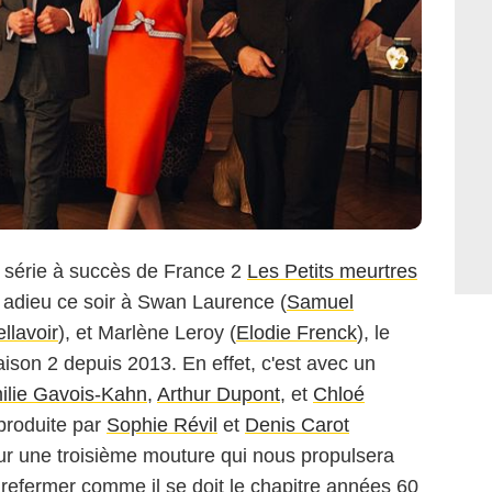
a série à succès de France 2
Les Petits meurtres
e adieu ce soir à Swan Laurence (
Samuel
llavoir
), et Marlène Leroy (
Elodie Frenck
), le
aison 2 depuis 2013. En effet, c'est avec un
ilie Gavois-Kahn
,
Arthur Dupont
, et
Chloé
 produite par
Sophie Révil
et
Denis Carot
ur une troisième mouture qui nous propulsera
 refermer comme il se doit le chapitre années 60