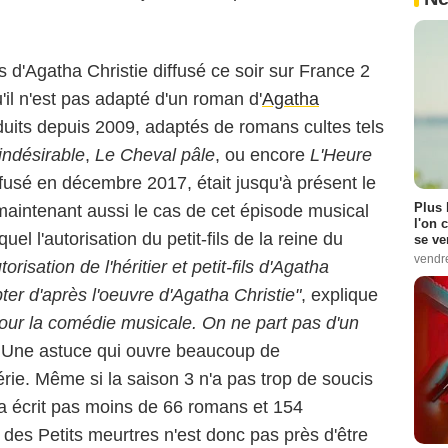
s d'Agatha Christie diffusé ce soir sur France 2
u'il n'est pas adapté d'un roman d'
Agatha
duits depuis 2009, adaptés de romans cultes tels
indésirable
,
Le Cheval pâle
, ou encore
L'Heure
ffusé en décembre 2017, était jusqu'à présent le
Plus 
t maintenant aussi le cas de cet épisode musical
l'on 
quel l'autorisation du petit-fils de la reine du
se ve
vendr
torisation de l'héritier et petit-fils d'Agatha
ter d'après l'oeuvre d'Agatha Christie"
, explique
our la comédie musicale. On ne part pas d'un
 Une astuce qui ouvre beaucoup de
érie. Même si la saison 3 n'a pas trop de soucis
 a écrit pas moins de 66 romans et 154
n des Petits meurtres n'est donc pas près d'être