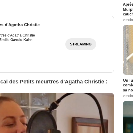
Après
Murp
cauc
vendr
es d'Agatha Christie
tres d'Agatha Christie
Emilie Gavois-Kahn
,
Chloé Chaudoye
STREAMING
On lu
cal des Petits meurtres d'Agatha Christie :
comiq
sa no
vendr