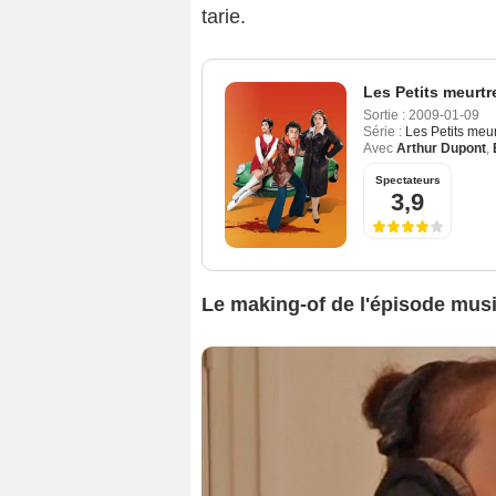
tarie.
Les Petits meurtr
Sortie :
2009-01-09
Série :
Les Petits meur
Avec
Arthur Dupont
,
Spectateurs
3,9
Le making-of de l'épisode musi