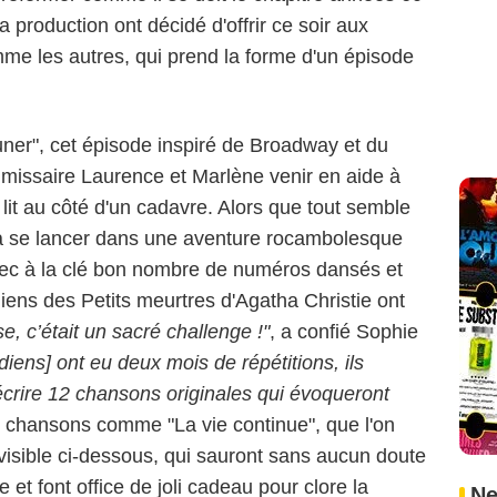
a production ont décidé d'offrir ce soir aux
mme les autres, qui prend la forme d'un épisode
euner", cet épisode inspiré de Broadway et du
mmissaire Laurence et Marlène venir en aide à
n lit au côté d'un cadavre. Alors que tout semble
va se lancer dans une aventure rocambolesque
 Avec à la clé bon nombre de numéros dansés et
iens des Petits meurtres d'Agatha Christie ont
e, c’était un sacré challenge !"
, a confié Sophie
ens] ont eu deux mois de répétitions, ils
 écrire 12 chansons originales qui évoqueront
 chansons comme "La vie continue", que l'on
visible ci-dessous, qui sauront sans aucun doute
e et font office de joli cadeau pour clore la
Ne