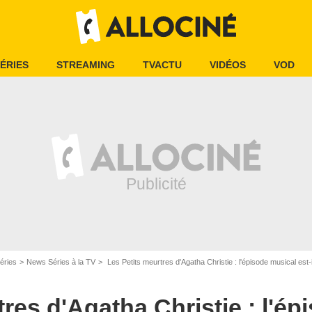
ÉRIES
STREAMING
TVACTU
VIDÉOS
VOD
éries
News Séries à la TV
Les Petits meurtres d'Agatha Christie : l'épisode musical est-
ine DUBOIS - Escazal films
tres d'Agatha Christie : l'é