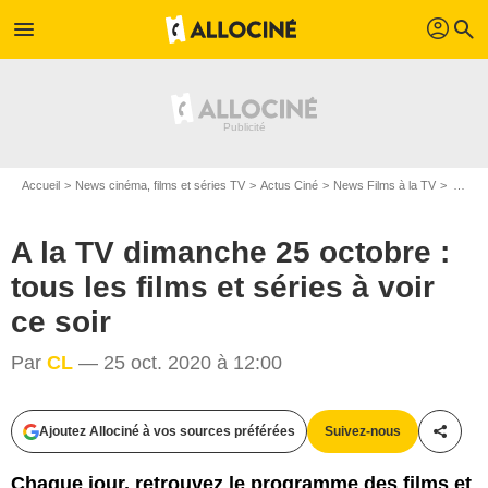
profil
menu
search
Accueil
News cinéma, films et séries TV
Actus Ciné
News Films à la TV
A la TV dimanche 25 octobre : tous les films et séries à voir ce soir
A la TV dimanche 25 octobre :
tous les films et séries à voir
ce soir
The Walt Disney Company France
Par
CL
— 25 oct. 2020 à 12:00
Ajoutez Allociné à vos sources préférées
Suivez-nous
Partag
Chaque jour, retrouvez le programme des films et