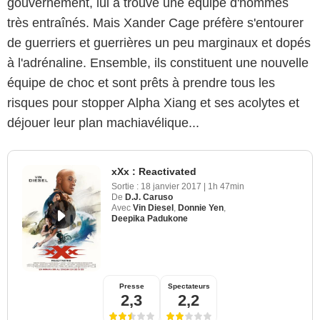
gouvernement, lui a trouvé une équipe d'hommes
très entraînés. Mais Xander Cage préfère s'entourer
de guerriers et guerrières un peu marginaux et dopés
à l'adrénaline. Ensemble, ils constituent une nouvelle
équipe de choc et sont prêts à prendre tous les
risques pour stopper Alpha Xiang et ses acolytes et
déjouer leur plan machiavélique...
xXx : Reactivated
Sortie :
18 janvier 2017
|
1h 47min
De
D.J. Caruso
Avec
Vin Diesel
,
Donnie Yen
,
Deepika Padukone
Presse
Spectateurs
2,3
2,2