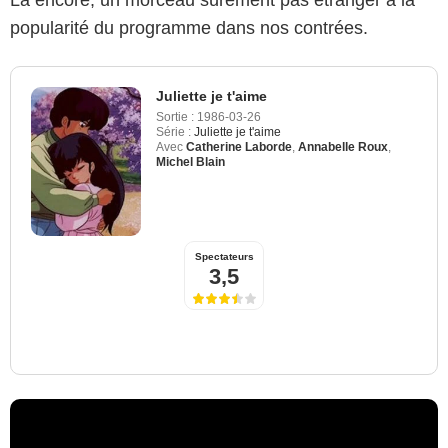
Là encore, un morceau sûrement pas étranger à la
popularité du programme dans nos contrées.
Juliette je t'aime
Sortie :
1986-03-26
Série :
Juliette je t'aime
Avec
Catherine Laborde
,
Annabelle Roux
,
Michel Blain
Spectateurs
3,5