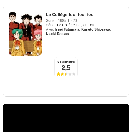
Le Collège fou, fou, fou
Sortie :
1985-10-20
Série :
Le Collège fou, fou, fou
Avec
Issei Futamata
,
Kaneto Shiozawa
,
Naoki Tatsuta
Spectateurs
2,5