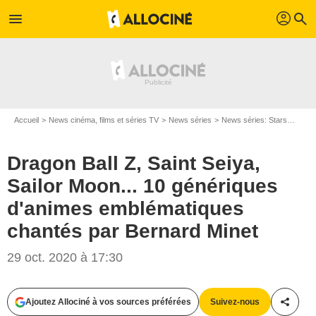
profil
menu
search
Accueil
News cinéma, films et séries TV
News séries
News séries: Stars
Drago
Dragon Ball Z, Saint Seiya,
Sailor Moon... 10 génériques
d'animes emblématiques
chantés par Bernard Minet
BAHI / BESTIMAGE
29 oct. 2020 à 17:30
Ajoutez Allociné à vos sources préférées
Suivez-nous
Partag