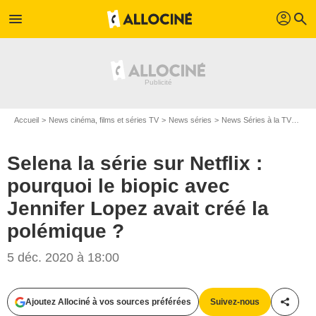
profil
menu
search
Accueil
News cinéma, films et séries TV
News séries
News Séries à la TV
Sele
Selena la série sur Netflix :
pourquoi le biopic avec
Jennifer Lopez avait créé la
polémique ?
5 déc. 2020 à 18:00
Ajoutez Allociné à vos sources préférées
Suivez-nous
Partag