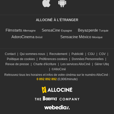
ALLOCINÉ À L'ÉTRANGER
Filmstarts
SensaCine
Beyazperde
Allemagne
Espagne
Turquie
AdoroCinema
Sensacine México
Brésil
Mexique
Contact
|
Qui sommes-nous
|
Recrutement
|
Publicité
|
CGU
|
CGV
|
Politique de cookies
|
Préférences cookies
|
Données Personnelles
|
Revue de presse
|
Charte d'écriture
|
Les services AlloCiné
|
Gérer Utiq
|
©AlloCiné
Retrouvez tous les horaires et infos de votre cinéma sur le numéro AlloCiné :
0 892 892 892
(0,90€/minute)