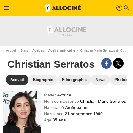
profil
menu
search
Accueil
Stars
Actrices
Actrice américaine
Christian Marie Serratos dit Christian Serratos
Christian Serratos
Accueil
Biographie
Filmographie
News
Photos
Métier
Actrice
Nom de naissance
Christian Marie Serratos
Nationalité
Américaine
Naissance
21 septembre 1990
Age
35
ans