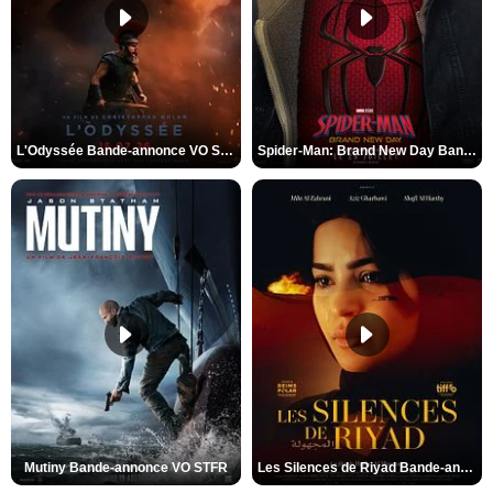
L'Odyssée Bande-annonce VO STFR
Spider-Man: Brand New Day Bande-annonce VO STFR
Mutiny Bande-annonce VO STFR
Les Silences de Riyad Bande-annonce VO STFR