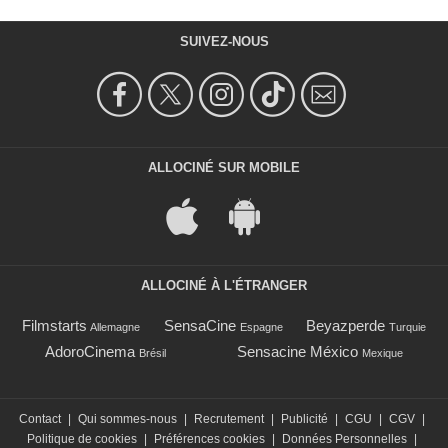
SUIVEZ-NOUS
ALLOCINÉ SUR MOBILE
ALLOCINÉ À L'ÉTRANGER
Filmstarts
SensaCine
Beyazperde
Allemagne
Espagne
Turquie
AdoroCinema
Sensacine México
Brésil
Mexique
Contact
|
Qui sommes-nous
|
Recrutement
|
Publicité
|
CGU
|
CGV
|
Politique de cookies
|
Préférences cookies
|
Données Personnelles
|