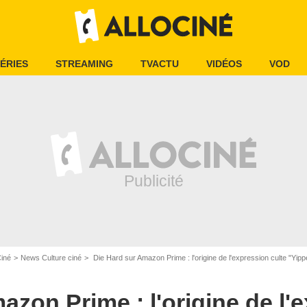
ÉRIES
STREAMING
TVACTU
VIDÉOS
VOD
Ciné
News Culture ciné
Die Hard sur Amazon Prime : l'origine de l'expression culte "Yip
Twentieth Century Fox
azon Prime : l'origine de l'