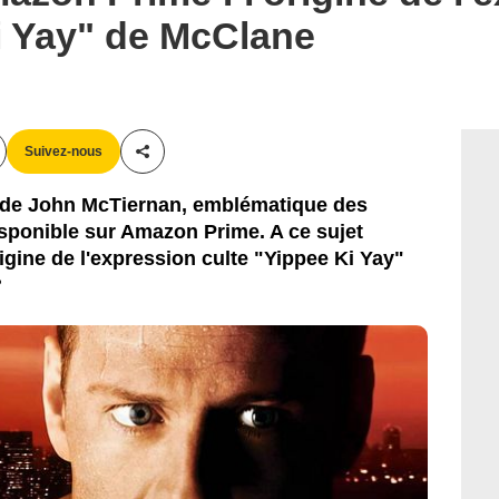
i Yay" de McClane
Suivez-nous
Partager cet article
l" de John McTiernan, emblématique des
isponible sur Amazon Prime. A ce sujet
rigine de l'expression culte "Yippee Ki Yay"
?