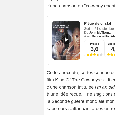
d'une chanson du "cow-boy chan
Piège de cristal
Sortie :
21 septembre
De
John McTiernan
Avec
Bruce Willis
,
Al
Presse
Spect
3,6
4
Cette anecdote, certes connue de
film
King Of The Cowboys
sorti e
d'une chanson intitulée
I'm an ol
à une idée reçue, il ne s'agit pas
la Seconde guerre mondiale mont
saboteurs s'attaquant à des ent