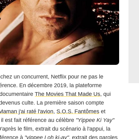
 chez un concurrent, Netflix pour ne pas le
férence. En décembre 2019, la plateforme
ie documentaire
The Movies That Made Us
, qui
s devenus culte. La première saison compte
Maman j'ai raté l'avion
,
S.O.S. Fantômes
et
 il est fait référence au célèbre
"Yippee Ki Yay"
'après le film, extrait du scénario à l'appui, la
référence à
"yippee I oh ki-ay"
, extrait des paroles