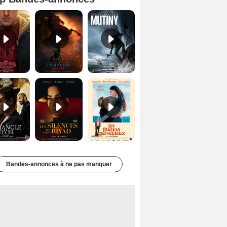
Spider-Man: Brand New Day Bande-annonce VO STFR
L'Odyssée Bande-annonce VO STFR
Mutiny Bande-annonce VO STFR
Le Triangle d'or Bande-annonce VF
Les Silences de Riyad Bande-annonce VO STFR
Les Matins merveilleux Bande-annonce VF
Bandes-annonces à ne pas manquer