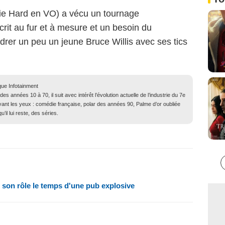
(Die Hard en VO) a vécu un tournage
it au fur et à mesure et un besoin du
rer un peu un jeune Bruce Willis avec ses tics
que Infotainment
 années 10 à 70, il suit avec intérêt l’évolution actuelle de l’industrie du 7e
evant les yeux : comédie française, polar des années 90, Palme d’or oubliée
il lui reste, des séries.
d son rôle le temps d'une pub explosive