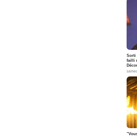
Sorti
failli
Décou
samed
"Vous