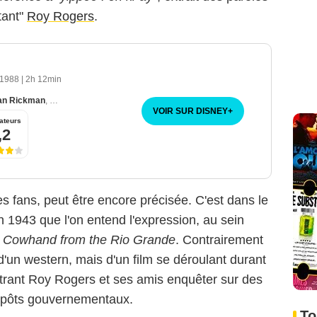
tant"
Roy Rogers
.
 1988
|
2h 12min
an Rickman
,
Alexander Godunov
VOIR SUR DISNEY
+
ateurs
,2
s fans, peut être encore précisée. C'est dans le
n 1943 que l'on entend l'expression, au sein
d Cowhand from the Rio Grande
. Contrairement
 d'un western, mais d'un film se déroulant durant
rant Roy Rogers et ses amis enquêter sur des
repôts gouvernementaux.
To