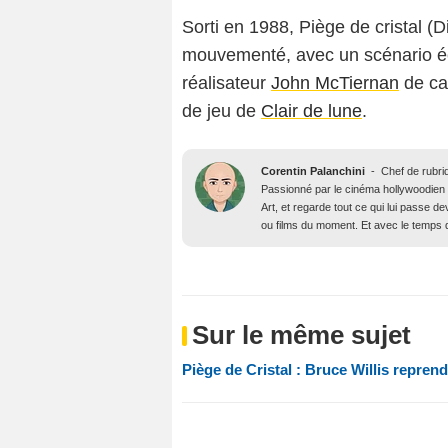
Sorti en 1988, Piège de cristal 
mouvementé, avec un scénario écr
réalisateur
John McTiernan
de cad
de jeu de
Clair de lune
.
Corentin Palanchini
-
Chef de rubri
Passionné par le cinéma hollywoodien des
Art, et regarde tout ce qui lui passe d
ou films du moment. Et avec le temps qu’
Sur le même sujet
Piège de Cristal : Bruce Willis repren