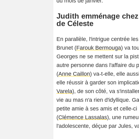
du mois de janvier.
Judith emménage chez 
de Céleste
En parallèle, l'intrigue centrée l
Brunet (
Farouk Bermouga
) va to
Georges ne se mettent sur la pist
autre personne dans l'affaire du pr
(
Anne Caillon
) va-t-elle, elle aus
elle réussir à garder son implicati
Varela
), de son côté, va s'instal
vie au mas n'a rien d'idyllique. Ga
petite amie à ses amis et celle-ci
(
Clémence Lassalas
), une rumeu
l'adolescente, déçue par Jules, v