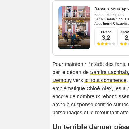
Demain nous appa
Sortie :
2017-07-17
Série :
Demain nous a
Avec
Ingrid Chauvin
,
Presse
Spect
3,2
2
Pour maintenir l'intérêt des fan
par le départ de
Samira Lachhab
Demouy
vers
Ici tout commence
,
emblématique Chloé-Alex, les au
encore de nombreux rebondisse
arche à suspense centrée sur les
personnages et le retour tant at
Un terrible danger pès