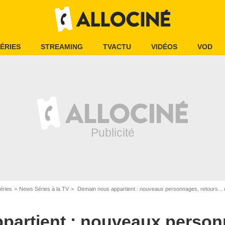
ÉRIES
STREAMING
TVACTU
VIDÉOS
VOD
éries
News Séries à la TV
Demain nous appartient : nouveaux personnages, retours... 
partient : nouveaux person