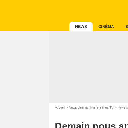
NEWS
CINÉMA
S
Accueil
News cinéma, films et séries TV
News s
Demain nous ap