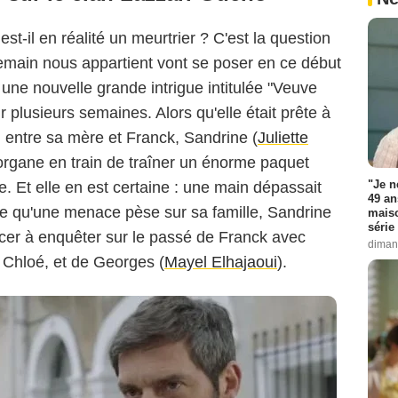
 est-il en réalité un meurtrier ? C'est la question
Demain nous appartient vont se poser en ce début
Telsete/TF1
une nouvelle grande intrigue intitulée "Veuve
r plusieurs semaines. Alors qu'elle était prête à
on entre sa mère et Franck, Sandrine (
Juliette
Morgane en train de traîner un énorme paquet
"Je n
e. Et elle en est certaine : une main dépassait
49 an
e qu'une menace pèse sur sa famille, Sandrine
maiso
série 
ncer à enquêter sur le passé de Franck avec
diman
e Chloé, et de Georges (
Mayel Elhajaoui
).