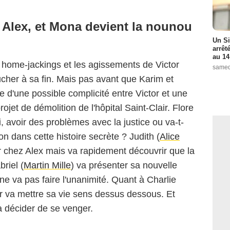
Alex, et Mona devient la nounou
Un Si
arrêt
au 14
es home-jackings et les agissements de Victor
samed
ucher à sa fin. Mais pas avant que Karim et
e d'une possible complicité entre Victor et une
ojet de démolition de l'hôpital Saint-Clair. Flore
si, avoir des problèmes avec la justice ou va-t-
on dans cette histoire secrète ? Judith (
Alice
ler chez Alex mais va rapidement découvrir que la
Capture d'écran/TF1
briel (
Martin Mille
) va présenter sa nouvelle
 ne va pas faire l'unanimité. Quant à Charlie
r va mettre sa vie sens dessus dessous. Et
a décider de se venger.