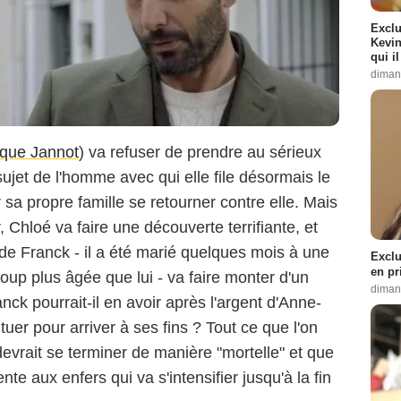
Exclu
Kevin
qui i
diman
que Jannot
) va refuser de prendre au sérieux
sujet de l'homme avec qui elle file désormais le
 sa propre famille se retourner contre elle. Mais
 Chloé va faire une découverte terrifiante, et
de Franck - il a été marié quelques mois à une
Exclu
en pr
up plus âgée que lui - va faire monter d'un
diman
nck pourrait-il en avoir après l'argent d'Anne-
à tuer pour arriver à ses fins ? Tout ce que l'on
 devrait se terminer de manière "mortelle" et que
te aux enfers qui va s'intensifier jusqu'à la fin