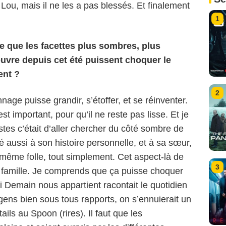
 Lou, mais il ne les a pas blessés. Et finalement
1
 que les facettes plus sombres, plus
uvre depuis cet été puissent choquer le
ent ?
2
nage puisse grandir, s’étoffer, et se réinventer.
t important, pour qu’il ne reste pas lisse. Et je
tes c’était d’aller chercher du côté sombre de
é aussi à son histoire personnelle, et à sa sœur,
e même folle, tout simplement. Cet aspect-là de
3
sa famille. Je comprends que ça puisse choquer
Capture d'écran/TF1
i Demain nous appartient racontait le quotidien
 gens bien sous tous rapports, on s’ennuierait un
ails au Spoon (rires). Il faut que les