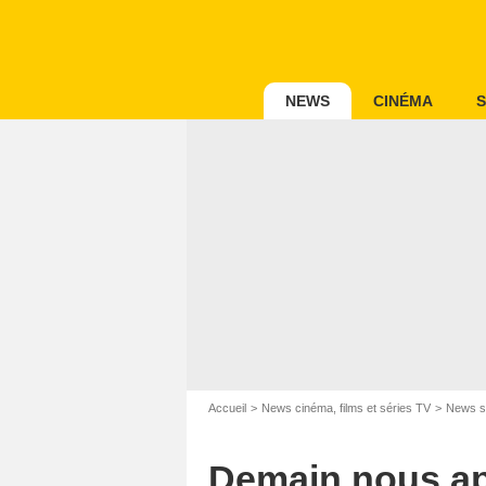
NEWS
CINÉMA
S
Accueil
News cinéma, films et séries TV
News s
Demain nous app