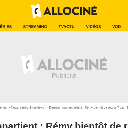
ÉRIES
STREAMING
TVACTU
VIDÉOS
VOD
éries
News séries: Interviews
Demain nous appartient : Rémy bientôt de retour ? Liam B
Capture d'écran/TF1
artient : Rémy bientôt de r