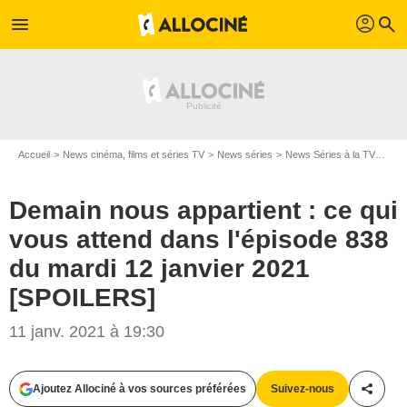
profil
menu
search
Accueil
News cinéma, films et séries TV
News séries
News Séries à la TV
Dema
Demain nous appartient : ce qui
vous attend dans l'épisode 838
du mardi 12 janvier 2021
[SPOILERS]
11 janv. 2021 à 19:30
Ajoutez Allociné à vos sources préférées
Suivez-nous
Partag