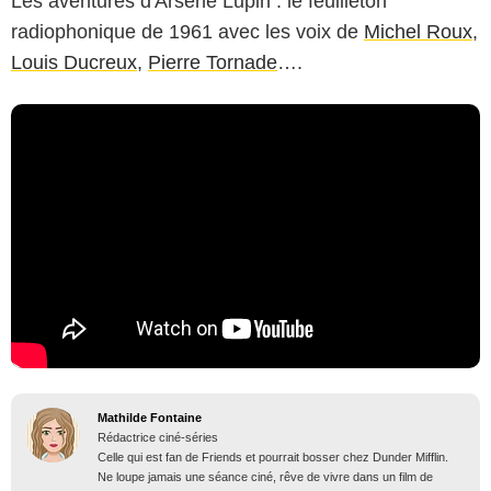
Les aventures d'Arsène Lupin : le feuilleton
radiophonique de 1961 avec les voix de
Michel Roux
,
Louis Ducreux
,
Pierre Tornade
….
Mathilde Fontaine
Rédactrice ciné-séries
Celle qui est fan de Friends et pourrait bosser chez Dunder Mifflin.
Ne loupe jamais une séance ciné, rêve de vivre dans un film de