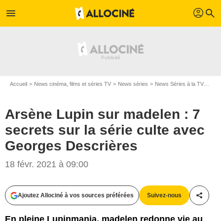
profil
menu
search
Accueil
News cinéma, films et séries TV
News séries
News Séries à la TV
Arsè
Arsène Lupin sur madelen : 7
secrets sur la série culte avec
Georges Descrières
18 févr. 2021 à 09:00
Ajoutez Allociné à vos sources préférées
Suivez-nous
Partag
En pleine Lupinmania, madelen redonne vie au