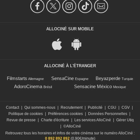
ALLOCINÉ SUR MOBILE
ALLOCINÉ À L'ÉTRANGER
Filmstarts
SensaCine
Beyazperde
Allemagne
Espagne
Turquie
AdoroCinema
Sensacine México
Brésil
Mexique
Contact
|
Qui sommes-nous
|
Recrutement
|
Publicité
|
CGU
|
CGV
|
Politique de cookies
|
Préférences cookies
|
Données Personnelles
|
Revue de presse
|
Charte d'écriture
|
Les services AlloCiné
|
Gérer Utiq
|
©AlloCiné
Retrouvez tous les horaires et infos de votre cinéma sur le numéro AlloCiné :
0 892 892 892
(0,90€/minute)