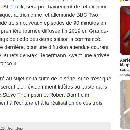
ès
Sherlock
, sera prochainement de retour pour
nique, autrichienne, et allemande BBC Two,
dé trois nouveaux épisodes de 90 minutes en
la première fournée diffusée fin 2019 en Grande-
rnage de cette deuxième saison a commencé,
e dernière, pour une diffusion attendue courant
s Carnets de Max Liebermann. Avant une arrivée
Après
rance 3.
Murp
cauc
vendr
é au sujet de la suite de la série, si ce n'est que
seront bien évidemment fidèles au poste dans
ue
Steve Thompson
et
Robert Dornhelm
t à l'écriture et à la réalisation de ces trois
élé / Journaliste