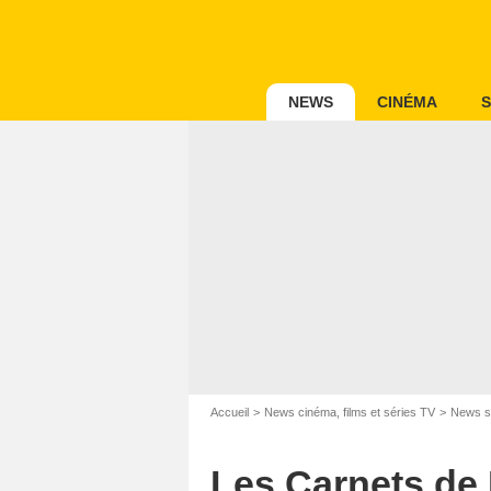
NEWS
CINÉMA
S
Accueil
News cinéma, films et séries TV
News s
Les Carnets de 