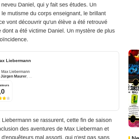
eveu Daniel, qui y fait ses études. Un
le mutisme du corps enseignant, le brillant
ice vont découvrir qu'un élève a été retrouvé
e dont a été victime Daniel. Un mystère de plus
coïncidence.
Max Liebermann
e Max Liebermann
,
Jürgen Maurer
,
Luise von Finckh
ateurs
,0
Liebermann se rassurent, cette fin de saison
nclusion des aventures de Max Lieberman et
d'enquêteurs mal assorti, qui n'est pas sans
Ne