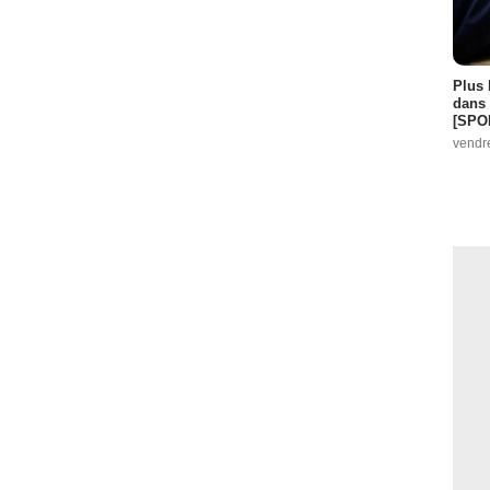
Plus 
dans 
[SPO
vendr