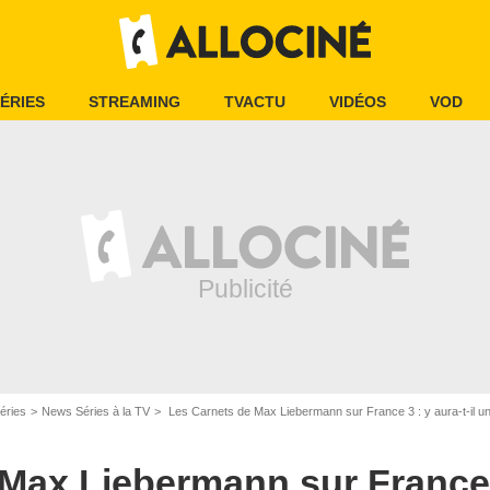
ÉRIES
STREAMING
TVACTU
VIDÉOS
VOD
éries
News Séries à la TV
Les Carnets de Max Liebermann sur France 3 : y aura-t-il un
Max Liebermann sur France 3 