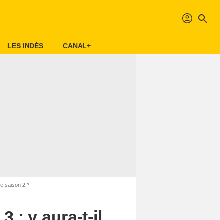
profil
search
LES INDÉS
CANAL+
e saison 2 ?
: y aura-t-il