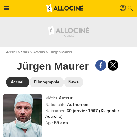
profil
menu
search
Accueil
Stars
Acteurs
Jürgen Maurer
Jürgen Maurer
Accueil
Filmographie
News
Métier
Acteur
Nationalité
Autrichien
Naissance
30 janvier 1967
(Klagenfurt,
Autriche)
Age
59
ans