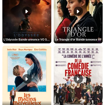
L'Odyssée Bande-annonce VO STFR
Le Triangle d'or Bande-annonce VF