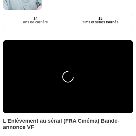
14
15
ans de carrière
films et séries tournés
L'Enlèvement au sérail (FRA Cinéma) Bande-
annonce VF