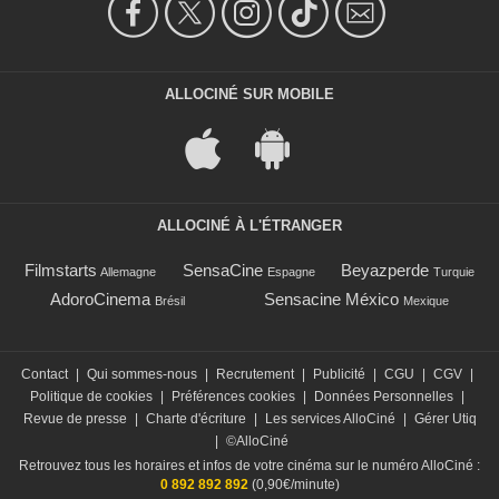
ALLOCINÉ SUR MOBILE
ALLOCINÉ À L'ÉTRANGER
Filmstarts
SensaCine
Beyazperde
Allemagne
Espagne
Turquie
AdoroCinema
Sensacine México
Brésil
Mexique
Contact
|
Qui sommes-nous
|
Recrutement
|
Publicité
|
CGU
|
CGV
|
Politique de cookies
|
Préférences cookies
|
Données Personnelles
|
Revue de presse
|
Charte d'écriture
|
Les services AlloCiné
|
Gérer Utiq
|
©AlloCiné
Retrouvez tous les horaires et infos de votre cinéma sur le numéro AlloCiné :
0 892 892 892
(0,90€/minute)