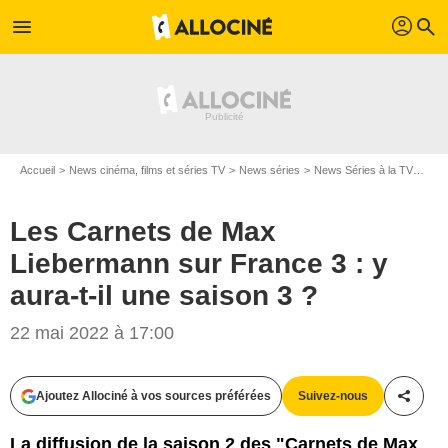
profil
menu
search
Accueil
News cinéma, films et séries TV
News séries
News Séries à la TV
Les 
Les Carnets de Max
Liebermann sur France 3 : y
aura-t-il une saison 3 ?
22 mai 2022 à 17:00
Ajoutez Allociné à vos sources préférées
Suivez-nous
Partag
La diffusion de la saison 2 des "Carnets de Max