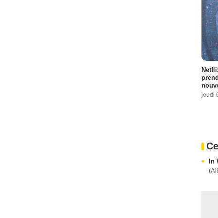
Netfl
prend
nouve
jeudi 
Ce
In
(Al