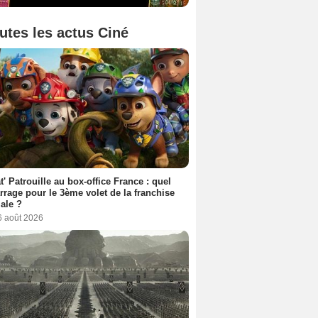
utes les actus Ciné
t' Patrouille au box-office France : quel
rage pour le 3ème volet de la franchise
iale ?
6 août 2026