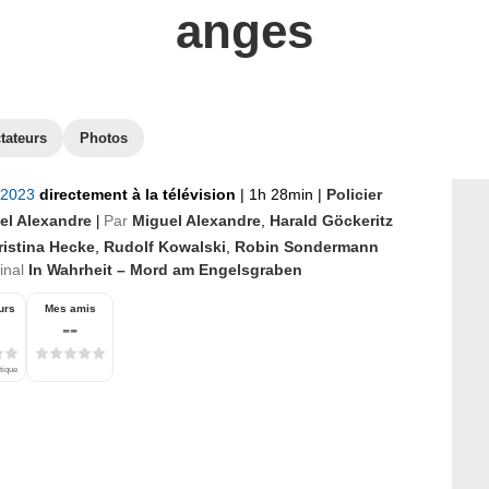
anges
tateurs
Photos
r 2023
directement à la télévision
|
1h 28min
|
Policier
el Alexandre
Par
Miguel Alexandre
,
Harald Göckeritz
|
ristina Hecke
,
Rudolf Kowalski
,
Robin Sondermann
ginal
In Wahrheit – Mord am Engelsgraben
urs
Mes amis
--
tique