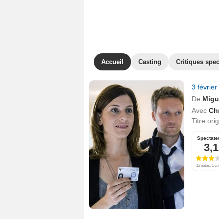
Accueil
Casting
Critiques spec
3 févrie
De
Migu
Avec
Ch
Titre ori
Spectate
3,1
15 notes, 1 cri