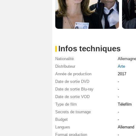
Infos techniques
Nationalité
Allemagn
Distributeur
Arte
Année de production
2017
Date de sortie DVD
-
Date de sortie Blu-ray
-
Date de sortie VOD
-
Type de film
Télefilm
Secrets de tournage
-
Budget
-
Langues
Allemand
Format production
-