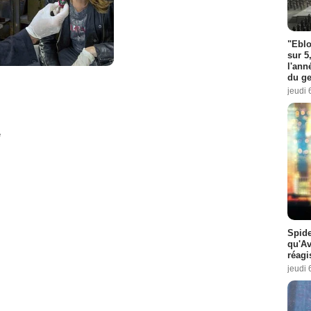
"Eblo
sur 5
l'ann
du ge
jeudi 
e
Spide
qu'A
réagi
jeudi 