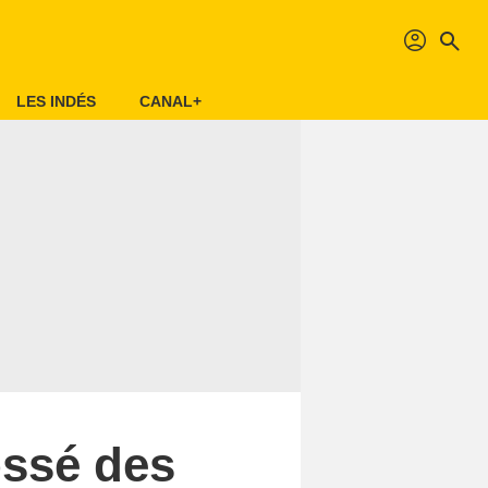
profil
search
LES INDÉS
CANAL+
ossé des