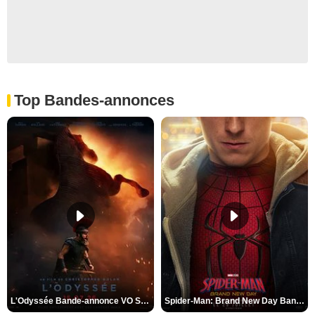
Top Bandes-annonces
L'Odyssée Bande-annonce VO STFR
Spider-Man: Brand New Day Bande-annonce VO STFR