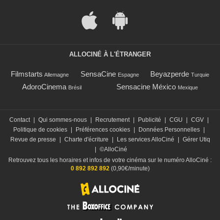
ALLOCINÉ À L'ÉTRANGER
Filmstarts
SensaCine
Beyazperde
Allemagne
Espagne
Turquie
AdoroCinema
Sensacine México
Brésil
Mexique
Contact
|
Qui sommes-nous
|
Recrutement
|
Publicité
|
CGU
|
CGV
|
Politique de cookies
|
Préférences cookies
|
Données Personnelles
|
Revue de presse
|
Charte d'écriture
|
Les services AlloCiné
|
Gérer Utiq
|
©AlloCiné
Retrouvez tous les horaires et infos de votre cinéma sur le numéro AlloCiné :
0 892 892 892
(0,90€/minute)