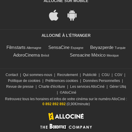
ALLOCINÉ SUR MOBILE
ALLOCINÉ À L'ÉTRANGER
Filmstarts
SensaCine
Beyazperde
Allemagne
Espagne
Turquie
AdoroCinema
Sensacine México
Brésil
Mexique
Contact
|
Qui sommes-nous
|
Recrutement
|
Publicité
|
CGU
|
CGV
|
Politique de cookies
|
Préférences cookies
|
Données Personnelles
|
Revue de presse
|
Charte d'écriture
|
Les services AlloCiné
|
Gérer Utiq
|
©AlloCiné
Retrouvez tous les horaires et infos de votre cinéma sur le numéro AlloCiné :
0 892 892 892
(0,90€/minute)