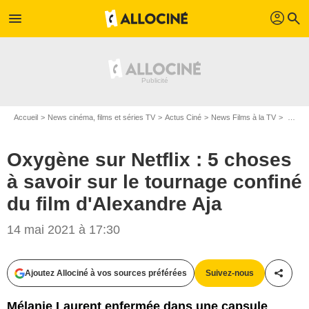
profil
menu
search
Accueil
News cinéma, films et séries TV
Actus Ciné
News Films à la TV
Oxygène sur Netflix : 5 choses à savoir sur le tournage confiné du film d'Alexandre Aja
Oxygène sur Netflix : 5 choses
à savoir sur le tournage confiné
du film d'Alexandre Aja
14 mai 2021 à 17:30
Netflix
Ajoutez Allociné à vos sources préférées
Suivez-nous
Partag
Mélanie Laurent enfermée dans une capsule