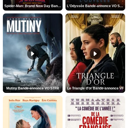
Spider-Man: Brand New Day Bande-annonce VO STFR
L'Odyssée Bande-annonce VO STFR
Mutiny Bande-annonce VO STFR
Le Triangle d'or Bande-annonce VF