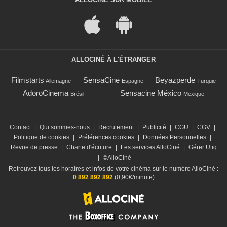
ALLOCINÉ À L'ÉTRANGER
Filmstarts
SensaCine
Beyazperde
Allemagne
Espagne
Turquie
AdoroCinema
Sensacine México
Brésil
Mexique
Contact
|
Qui sommes-nous
|
Recrutement
|
Publicité
|
CGU
|
CGV
|
Politique de cookies
|
Préférences cookies
|
Données Personnelles
|
Revue de presse
|
Charte d'écriture
|
Les services AlloCiné
|
Gérer Utiq
|
©AlloCiné
Retrouvez tous les horaires et infos de votre cinéma sur le numéro AlloCiné :
0 892 892 892
(0,90€/minute)