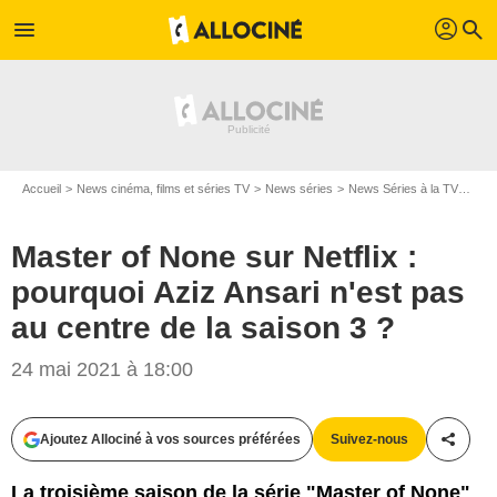
profil
menu
search
Accueil
News cinéma, films et séries TV
News séries
News Séries à la TV
Mast
Master of None sur Netflix :
pourquoi Aziz Ansari n'est pas
au centre de la saison 3 ?
Netflix
24 mai 2021 à 18:00
Ajoutez Allociné à vos sources préférées
Suivez-nous
Partag
La troisième saison de la série "Master of None"