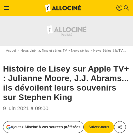
profil
menu
search
Accueil
News cinéma, films et séries TV
News séries
News Séries à la TV
Hist
Histoire de Lisey sur Apple TV+
: Julianne Moore, J.J. Abrams...
ils dévoilent leurs souvenirs
sur Stephen King
9 juin 2021 à 09:00
Ajoutez Allociné à vos sources préférées
Suivez-nous
Partag