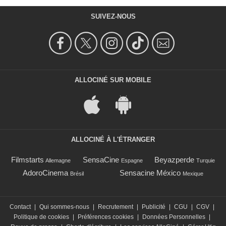
SUIVEZ-NOUS
ALLOCINÉ SUR MOBILE
ALLOCINÉ À L'ÉTRANGER
Filmstarts
SensaCine
Beyazperde
Allemagne
Espagne
Turquie
AdoroCinema
Sensacine México
Brésil
Mexique
Contact
|
Qui sommes-nous
|
Recrutement
|
Publicité
|
CGU
|
CGV
|
Politique de cookies
|
Préférences cookies
|
Données Personnelles
|