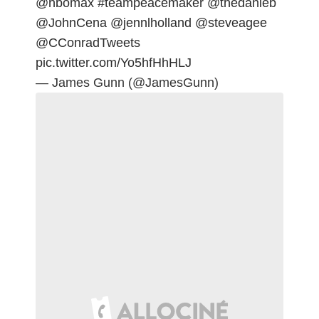
@hbomax
#teampeacemaker
@thedanieb
@JohnCena
@jennlholland
@steveagee
@CConradTweets
pic.twitter.com/Yo5hfHhHLJ
— James Gunn (@JamesGunn)