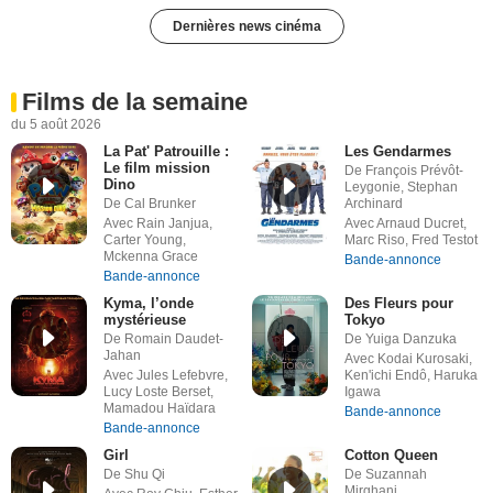
Dernières news cinéma
Films de la semaine
du 5 août 2026
La Pat' Patrouille :
Les Gendarmes
Le film mission
De François Prévôt-
Dino
Leygonie, Stephan
De Cal Brunker
Archinard
Avec Rain Janjua,
Avec Arnaud Ducret,
Carter Young,
Marc Riso, Fred Testot
Mckenna Grace
Bande-annonce
Bande-annonce
Kyma, l’onde
Des Fleurs pour
mystérieuse
Tokyo
De Romain Daudet-
De Yuiga Danzuka
Jahan
Avec Kodai Kurosaki,
Avec Jules Lefebvre,
Ken'ichi Endô, Haruka
Lucy Loste Berset,
Igawa
Mamadou Haïdara
Bande-annonce
Bande-annonce
Girl
Cotton Queen
De Shu Qi
De Suzannah
Mirghani