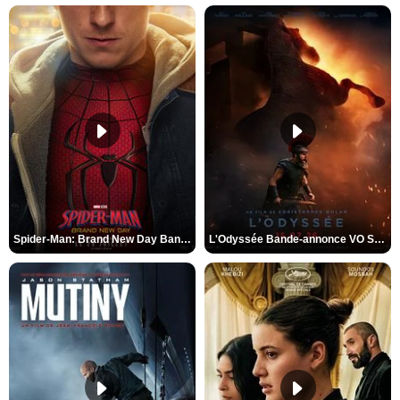
Spider-Man: Brand New Day Bande-annonce VO STFR
L'Odyssée Bande-annonce VO STFR