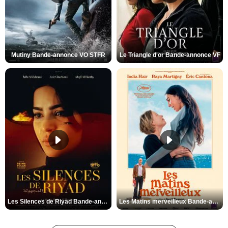
Mutiny Bande-annonce VO STFR
Le Triangle d'or Bande-annonce VF
Les Silences de Riyad Bande-annonce VO STFR
Les Matins merveilleux Bande-annonce VF