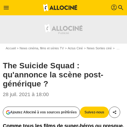
profil
menu
search
Accueil
News cinéma, films et séries TV
Actus Ciné
News Sorties ciné
The Suicide Squad : qu'annonce la scène post-générique ?
The Suicide Squad :
qu'annonce la scène post-
générique ?
28 juil. 2021 à 18:00
Ajoutez Allociné à vos sources préférées
Suivez-nous
Partag
Comme tous les films de super-héros ou presque,