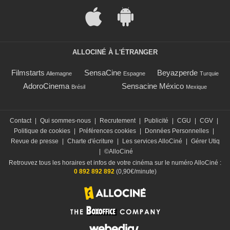
ALLOCINÉ À L'ÉTRANGER
Filmstarts
SensaCine
Beyazperde
Allemagne
Espagne
Turquie
AdoroCinema
Sensacine México
Brésil
Mexique
Contact
|
Qui sommes-nous
|
Recrutement
|
Publicité
|
CGU
|
CGV
|
Politique de cookies
|
Préférences cookies
|
Données Personnelles
|
Revue de presse
|
Charte d'écriture
|
Les services AlloCiné
|
Gérer Utiq
|
©AlloCiné
Retrouvez tous les horaires et infos de votre cinéma sur le numéro AlloCiné :
0 892 892 892
(0,90€/minute)