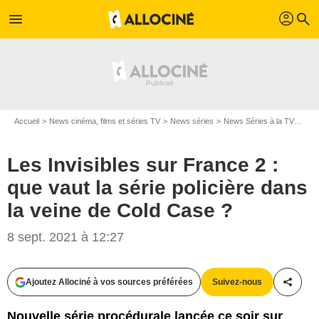
profil
menu
search
Accueil
News cinéma, films et séries TV
News séries
News Séries à la TV
Les 
Les Invisibles sur France 2 :
que vaut la série policière dans
la veine de Cold Case ?
8 sept. 2021 à 12:27
Ajoutez Allociné à vos sources préférées
Suivez-nous
Partag
Nouvelle série procédurale lancée ce soir sur