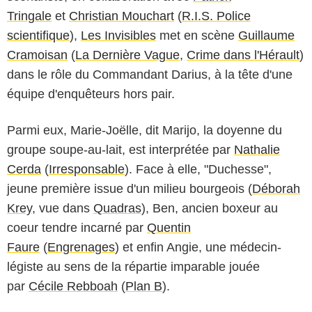
Tringale
et
Christian Mouchart
(
R.I.S. Police
scientifique
),
Les Invisibles
met en scène
Guillaume
Cramoisan
(
La Dernière Vague
,
Crime dans l'Hérault
)
dans le rôle du Commandant Darius, à la tête d'une
équipe d'enquêteurs hors pair.
Parmi eux, Marie-Joëlle, dit Marijo, la doyenne du
groupe soupe-au-lait, est interprétée par
Nathalie
Cerda
(
Irresponsable
). Face à elle, "Duchesse",
jeune première issue d'un milieu bourgeois (
Déborah
Krey
, vue dans
Quadras
), Ben, ancien boxeur au
coeur tendre incarné par
Quentin
Faure
(
Engrenages
) et enfin Angie, une médecin-
légiste au sens de la répartie imparable jouée
par
Cécile Rebboah
(
Plan B
).