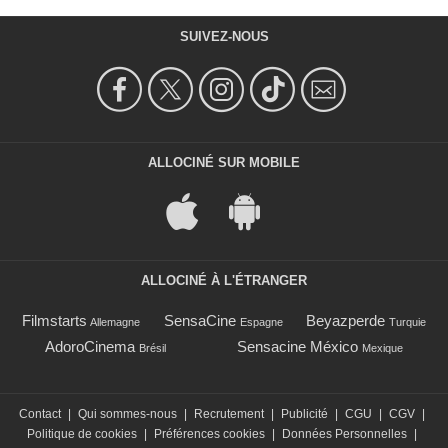
SUIVEZ-NOUS
ALLOCINÉ SUR MOBILE
ALLOCINÉ À L'ÉTRANGER
Filmstarts
SensaCine
Beyazperde
Allemagne
Espagne
Turquie
AdoroCinema
Sensacine México
Brésil
Mexique
Contact
|
Qui sommes-nous
|
Recrutement
|
Publicité
|
CGU
|
CGV
|
Politique de cookies
|
Préférences cookies
|
Données Personnelles
|