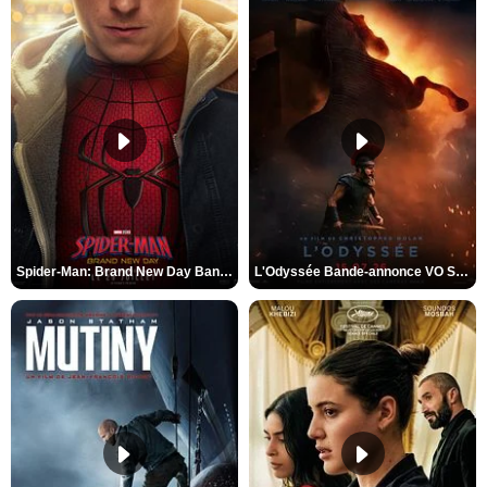
Spider-Man: Brand New Day Bande-annonce VO STFR
L'Odyssée Bande-annonce VO STFR