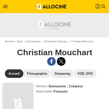
profil
menu
search
Accueil
Stars
Scénaristes
Scénariste français
Christian Mouchart
Christian Mouchart
Accueil
Filmographie
Streaming
VOD, DVD
Métiers
Scénariste
,
Créateur
Nationalité
Français