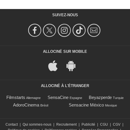
SUIVEZ-NOUS
ALLOCINÉ SUR MOBILE
ALLOCINÉ À L'ÉTRANGER
Filmstarts
SensaCine
Beyazperde
Allemagne
Espagne
Turquie
AdoroCinema
Sensacine México
Brésil
Mexique
Contact
|
Qui sommes-nous
|
Recrutement
|
Publicité
|
CGU
|
CGV
|