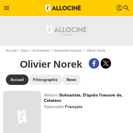
profil
menu
search
Accueil
Stars
Scénaristes
Scénariste français
Olivier Norek
Olivier Norek
Accueil
Filmographie
News
Métiers
Scénariste,
D'après l'oeuvre de,
Créateur
Nationalité
Français