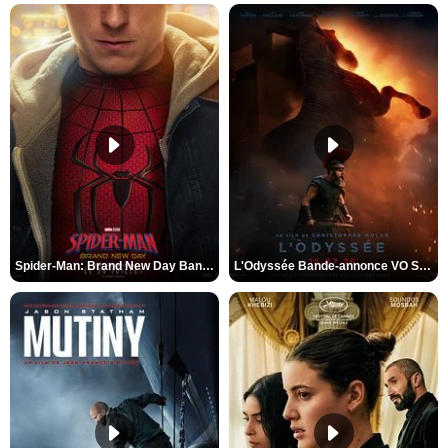
Spider-Man: Brand New Day Bande-annonce VO STFR
L'Odyssée Bande-annonce VO STFR