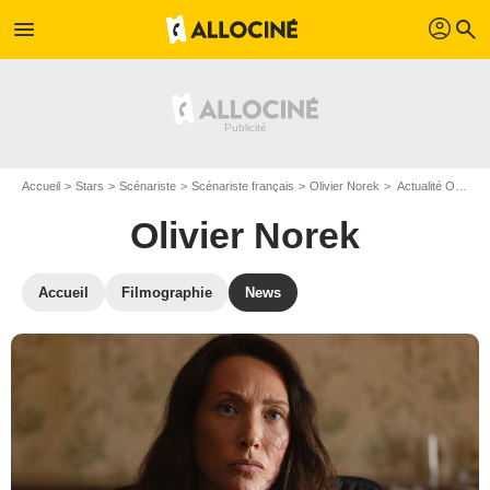
profil
menu
search
Accueil
Stars
Scénariste
Scénariste français
Olivier Norek
Actualité Olivier Norek
Olivier Norek
Accueil
Filmographie
News