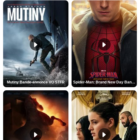
Mutiny Bande-annonce VO STFR
Spider-Man: Brand New Day Bande-annonce VO STFR