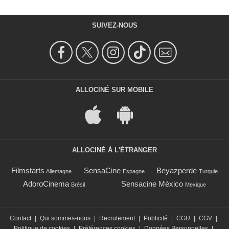
SUIVEZ-NOUS
ALLOCINÉ SUR MOBILE
ALLOCINÉ À L'ÉTRANGER
Filmstarts
SensaCine
Beyazperde
Allemagne
Espagne
Turquie
AdoroCinema
Sensacine México
Brésil
Mexique
Contact
|
Qui sommes-nous
|
Recrutement
|
Publicité
|
CGU
|
CGV
|
Politique de cookies
|
Préférences cookies
|
Données Personnelles
|