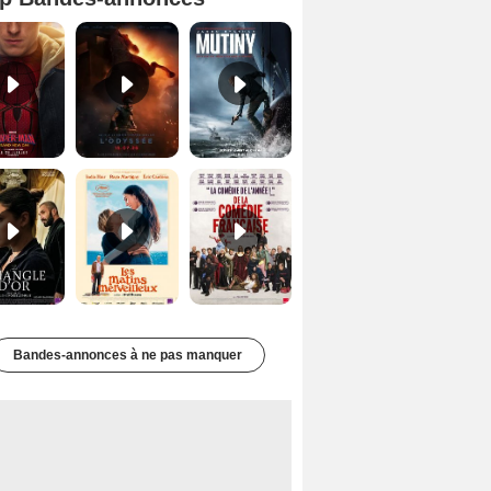
Spider-Man: Brand New Day Bande-annonce VO STFR
L'Odyssée Bande-annonce VO STFR
Mutiny Bande-annonce VO STFR
Le Triangle d'or Bande-annonce VF
Les Matins merveilleux Bande-annonce VF
De la Comédie-Française Teaser VF
Bandes-annonces à ne pas manquer