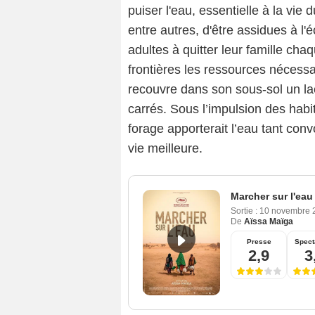
puiser l'eau, essentielle à la vie
entre autres, d'être assidues à l
adultes à quitter leur famille ch
frontières les ressources nécessai
recouvre dans son sous-sol un lac
carrés. Sous l’impulsion des hab
forage apporterait l’eau tant convo
vie meilleure.
Marcher sur l'eau
Sortie :
10 novembre
De
Aïssa Maïga
Presse
Spect
2,9
3