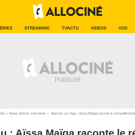
ÉRIES
STREAMING
TVACTU
VIDÉOS
VOD
Ciné
News cinéma: Interviews
Marcher sur l'eau : Aïssa Maïga raconte le réchauffement 
Les Films du Losange
au : Aïssa Maïga raconte le 