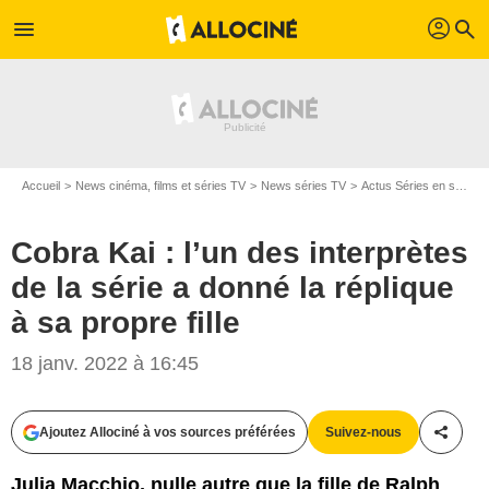
profil
menu
search
Accueil
News cinéma, films et séries TV
News séries TV
Actus Séries en streaming
Cobra Kai : l’un des interprètes
de la série a donné la réplique
à sa propre fille
18 janv. 2022 à 16:45
Ajoutez Allociné à vos sources préférées
Suivez-nous
Partag
Julia Macchio, nulle autre que la fille de Ralph