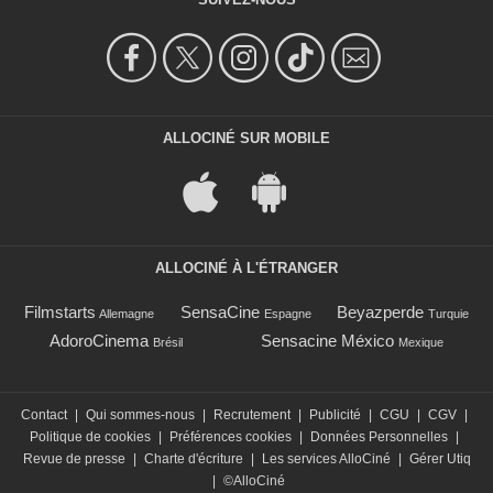
ALLOCINÉ SUR MOBILE
ALLOCINÉ À L'ÉTRANGER
Filmstarts
SensaCine
Beyazperde
Allemagne
Espagne
Turquie
AdoroCinema
Sensacine México
Brésil
Mexique
Contact
|
Qui sommes-nous
|
Recrutement
|
Publicité
|
CGU
|
CGV
|
Politique de cookies
|
Préférences cookies
|
Données Personnelles
|
Revue de presse
|
Charte d'écriture
|
Les services AlloCiné
|
Gérer Utiq
|
©AlloCiné