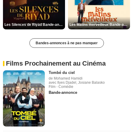
Les Silences de Riyad Bande-annonce VO STFR
Les Matins merveilleux Bande-annonce VF
Bandes-annonces à ne pas manquer
Films Prochainement au Cinéma
Tombé du ciel
de Mohamed Hamidi
avec Ilyes Djadel, Josiane Balasko
Film - Comédie
Bande-annonce