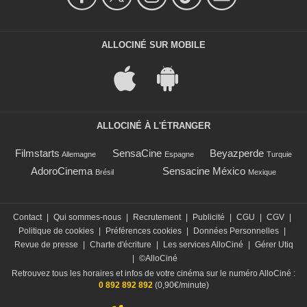
ALLOCINÉ SUR MOBILE
ALLOCINÉ À L'ÉTRANGER
Filmstarts
SensaCine
Beyazperde
Allemagne
Espagne
Turquie
AdoroCinema
Sensacine México
Brésil
Mexique
Contact
|
Qui sommes-nous
|
Recrutement
|
Publicité
|
CGU
|
CGV
|
Politique de cookies
|
Préférences cookies
|
Données Personnelles
|
Revue de presse
|
Charte d'écriture
|
Les services AlloCiné
|
Gérer Utiq
|
©AlloCiné
Retrouvez tous les horaires et infos de votre cinéma sur le numéro AlloCiné :
0 892 892 892
(0,90€/minute)