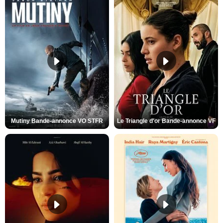
Mutiny Bande-annonce VO STFR
Le Triangle d'or Bande-annonce VF