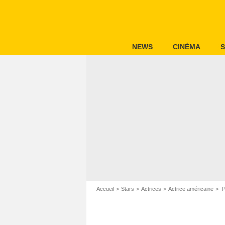
NEWS
CINÉMA
S
Accueil
Stars
Actrices
Actrice américaine
P