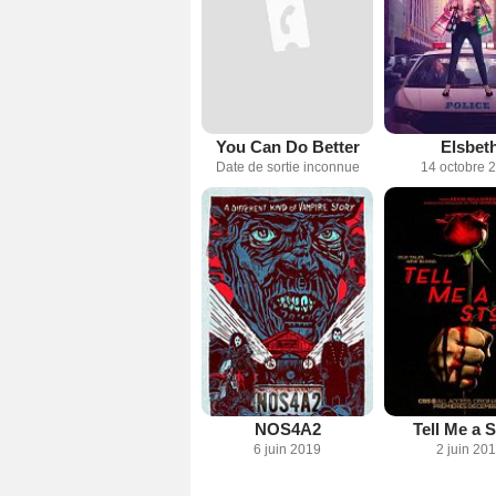
You Can Do Better
Elsbet
Date de sortie inconnue
14 octobre 
NOS4A2
Tell Me a 
6 juin 2019
2 juin 20