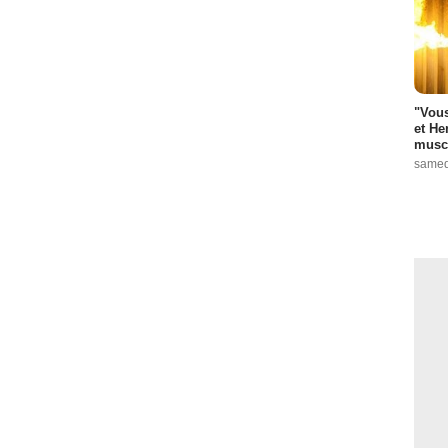
"Vous
et He
muscl
samed