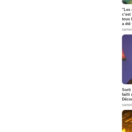
"Les 
c’est
tous 
a été 
samed
Sorti
failli
Décou
samed