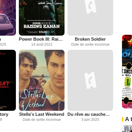
h
Power Book III: Raising Kanan
Broken Soldier
2025
14 août 2022
Date de sortie inconnue
Story
Stella's Last Weekend
Du rêve au cauchemar
A 
19
Date de sortie inconnue
3 juin 2025