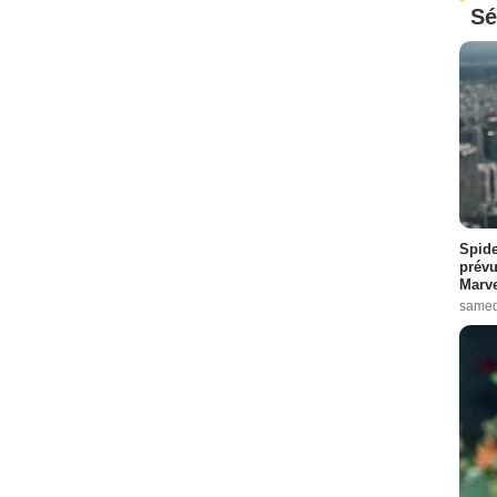
Sé
Spide
prévu
Marve
samed