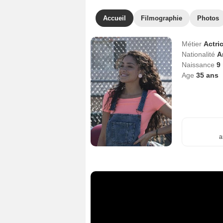
Accueil
Filmographie
Photos
Métier
Actri
Nationalité
A
Naissance
9
Age
35
ans
a