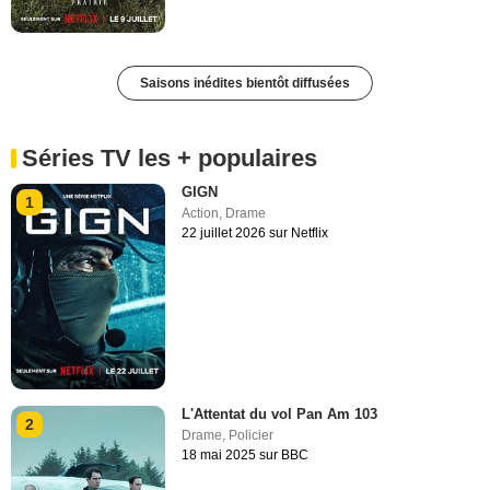
Saisons inédites bientôt diffusées
Séries TV les + populaires
GIGN
1
Action
,
Drame
22 juillet 2026 sur Netflix
L'Attentat du vol Pan Am 103
2
Drame
,
Policier
18 mai 2025 sur BBC