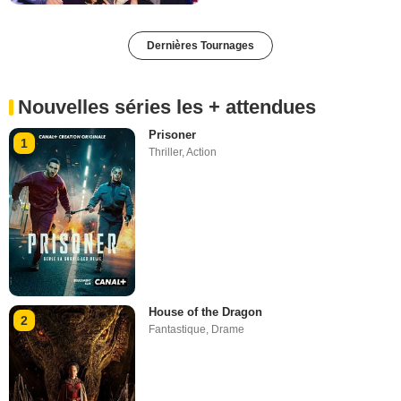
Dernières Tournages
Nouvelles séries les + attendues
Prisoner
1
Thriller
,
Action
House of the Dragon
2
Fantastique
,
Drame