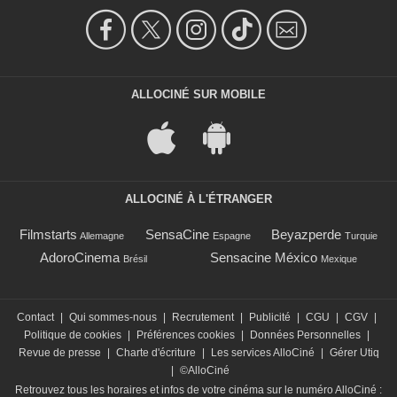
ALLOCINÉ SUR MOBILE
ALLOCINÉ À L'ÉTRANGER
Filmstarts
SensaCine
Beyazperde
Allemagne
Espagne
Turquie
AdoroCinema
Sensacine México
Brésil
Mexique
Contact
|
Qui sommes-nous
|
Recrutement
|
Publicité
|
CGU
|
CGV
|
Politique de cookies
|
Préférences cookies
|
Données Personnelles
|
Revue de presse
|
Charte d'écriture
|
Les services AlloCiné
|
Gérer Utiq
|
©AlloCiné
Retrouvez tous les horaires et infos de votre cinéma sur le numéro AlloCiné :