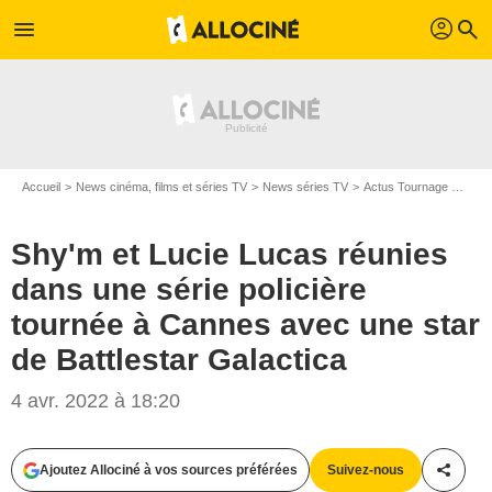
profil
menu
search
Accueil
News cinéma, films et séries TV
News séries TV
Actus Tournage Séries TV
Shy'm et Lucie Lucas réunies
dans une série policière
tournée à Cannes avec une star
de Battlestar Galactica
4 avr. 2022 à 18:20
JACOVIDES-BORDE-MOREAU / BESTIMAGE / Agence / Bestimage
Ajoutez Allociné à vos sources préférées
Suivez-nous
Partag