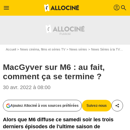
profil
menu
search
Accueil
News cinéma, films et séries TV
News séries
News Séries à la TV
MacG
MacGyver sur M6 : au fait,
comment ça se termine ?
30 avr. 2022 à 08:00
Ajoutez Allociné à vos sources préférées
Suivez-nous
Partag
Alors que M6 diffuse ce samedi soir les trois
derniers épisodes de l'ultime saison de