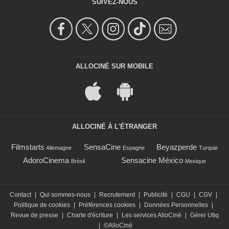
SUIVEZ-NOUS
ALLOCINÉ SUR MOBILE
ALLOCINÉ À L'ÉTRANGER
Filmstarts
SensaCine
Beyazperde
Allemagne
Espagne
Turquie
AdoroCinema
Sensacine México
Brésil
Mexique
Contact
|
Qui sommes-nous
|
Recrutement
|
Publicité
|
CGU
|
CGV
|
Politique de cookies
|
Préférences cookies
|
Données Personnelles
|
Revue de presse
|
Charte d'écriture
|
Les services AlloCiné
|
Gérer Utiq
|
©AlloCiné