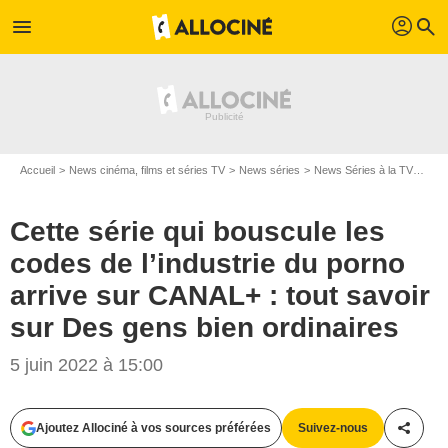
profil
menu
search
Accueil
News cinéma, films et séries TV
News séries
News Séries à la TV
Cett
Cette série qui bouscule les
codes de l’industrie du porno
arrive sur CANAL+ : tout savoir
sur Des gens bien ordinaires
5 juin 2022 à 15:00
Ajoutez Allociné à vos sources préférées
Suivez-nous
Partag