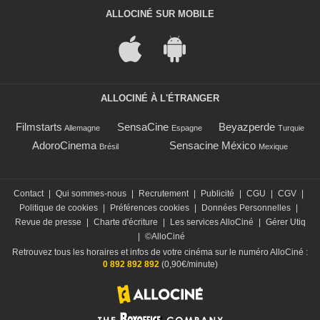
ALLOCINÉ SUR MOBILE
ALLOCINÉ À L'ÉTRANGER
Filmstarts
SensaCine
Beyazperde
Allemagne
Espagne
Turquie
AdoroCinema
Sensacine México
Brésil
Mexique
Contact
|
Qui sommes-nous
|
Recrutement
|
Publicité
|
CGU
|
CGV
|
Politique de cookies
|
Préférences cookies
|
Données Personnelles
|
Revue de presse
|
Charte d'écriture
|
Les services AlloCiné
|
Gérer Utiq
|
©AlloCiné
Retrouvez tous les horaires et infos de votre cinéma sur le numéro AlloCiné :
0 892 892 892
(0,90€/minute)