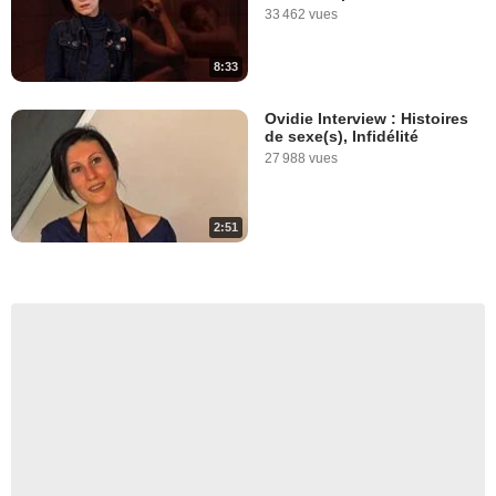
33 462 vues
8:33
Ovidie Interview : Histoires
de sexe(s), Infidélité
27 988 vues
2:51