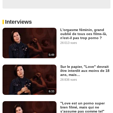
Interviews
L'orgasme féminin, grand
oublié de tous ces films-là,
n'est-il pas trop porno ?
26 013 vues
5:49
Sur le papier, "Love" devrait
être interdit aux moins de 18
ans, mais…
26 836 vues
8:33
"Love est un porno super
bien filmé, mais qui ne
s’assume pas comme tel"