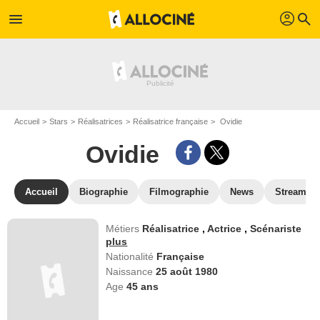
profil
menu
search
Accueil
Stars
Réalisatrices
Réalisatrice française
Ovidie
Ovidie
Accueil
Biographie
Filmographie
News
Streamin
Métiers
Réalisatrice
,
Actrice
,
Scénariste
plus
Nationalité
Française
Naissance
25 août 1980
Age
45
ans