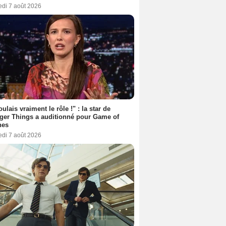
edi 7 août 2026
oulais vraiment le rôle !" : la star de
ger Things a auditionné pour Game of
nes
edi 7 août 2026