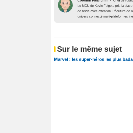
Corentin Palanchini
-
Chef de rubri
Le MCU de Kevin Feige a pris la place 
de relais avec attention. L’écriture de
univers connecté multi-plateformes inéd
Sur le même sujet
Marvel : les super-héros les plus ba