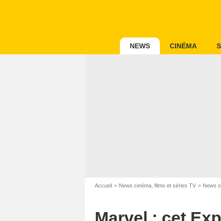
NEWS
CINÉMA
S
Accueil
News cinéma, films et séries TV
News s
Marvel : cet Exp