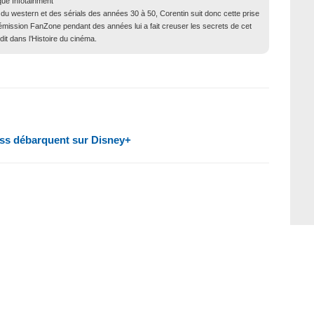
que Infotainment
du western et des sérials des années 30 à 50, Corentin suit donc cette prise
 l’émission FanZone pendant des années lui a fait creuser les secrets de cet
it dans l’Histoire du cinéma.
dass débarquent sur Disney+