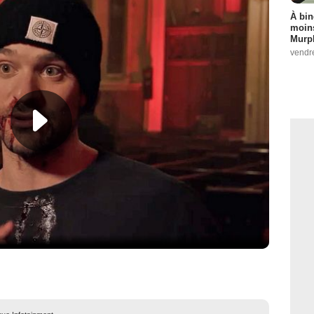
À bin
moins
Murph
vendr