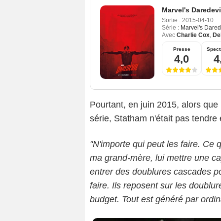
Marvel's Daredevi
Sortie :
2015-04-10
Série :
Marvel's Dared
Avec
Charlie Cox
,
De
Presse
Spect
4,0
4
Pourtant, en juin 2015, alors qu
série, Statham n'était pas tendre
"N'importe qui peut les faire. Ce 
ma grand-mère, lui mettre une cap
entrer des doublures cascades pou
faire. Ils reposent sur les doublur
budget. Tout est généré par ordin