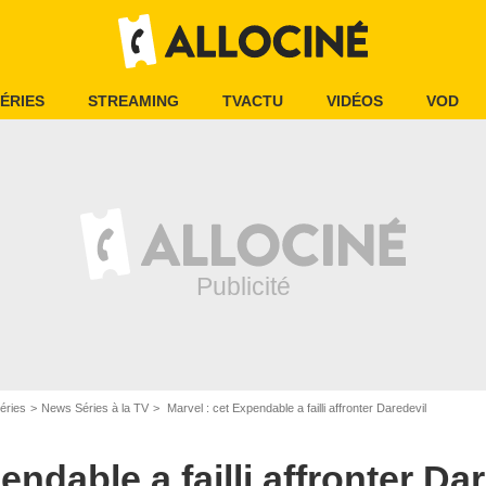
ÉRIES
STREAMING
TVACTU
VIDÉOS
VOD
éries
News Séries à la TV
Marvel : cet Expendable a failli affronter Daredevil
endable a failli affronter Da