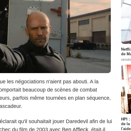
Netfl
de Ma
vendr
 les négociations n'aient pas abouti. A la
 comportait beaucoup de scènes de combat
teurs, parfois même tournées en plan séquence,
cascadeur.
HPI :
larait qu'il souhaitait jouer Daredevil afin de lui
de la
l'aid
échec du film de 2003 avec
Ben Affleck
, était-il