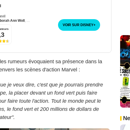
l
evil
borah Ann Woll
,
Elden Henson
VOIR SUR DISNEY
+
ateurs
,3
Metropolitan FilmExport
e les rumeurs évoquaient sa présence dans la
 envers les scènes d'action Marvel :
que je veux dire, c'est que je pourrais prendre
e, la placer devant un fond vert puis faire
r faire toute l'action. Tout le monde peut le
es, le fond vert et 200 millions de dollars de
ateur".
Ne