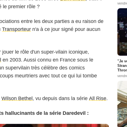
vendr
é le premier rôle ?
égociations entre les deux parties a eu raison de
u
Transporteur
n'a à ce jour signé pour aucun
r jouer le rôle d'un super-vilain iconique,
l
en 2003. Aussi connu en France sous le
"Je v
Stran
un supervilain très célèbre des comics
Thro
coups meurtriers avec tout ce qui lui tombe
vendr
r
Wilson Bethel
, vu depuis dans la série
All Rise
.
hallucinants de la série Daredevil :