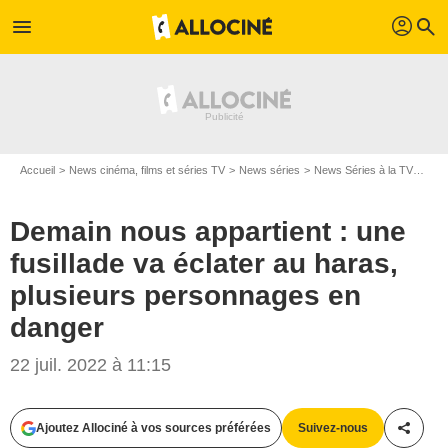
profil
menu
search
Accueil
News cinéma, films et séries TV
News séries
News Séries à la TV
Dema
Demain nous appartient : une
fusillade va éclater au haras,
plusieurs personnages en
danger
22 juil. 2022 à 11:15
Ajoutez Allociné à vos sources préférées
Suivez-nous
Partag